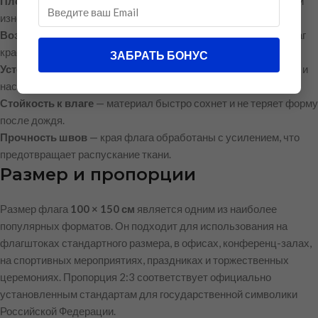
Плотность 90 г/м²
— оптимальный баланс между лёгкостью и
износостойкостью.
Воздухопроницаемость
— ткань не создаёт парусности, флаг
красиво развевается даже при слабом ветре.
ЗАБРАТЬ БОНУС
Устойчивость к выгоранию
— цвета флага остаются яркими и
насыщенными длительное время.
Стойкость к влаге
— материал быстро сохнет и не теряет форму
после дождя.
Прочность швов
— края флага обработаны с усилением, что
предотвращает распускание ткани.
Размер и пропорции
Размер флага
100 × 150 см
является одним из наиболее
популярных форматов. Он подходит для использования на
флагштоках стандартного размера, в офисах, конференц-залах,
на спортивных мероприятиях, праздниках и торжественных
церемониях. Пропорция 2:3 соответствует официально
установленным стандартам для государственной символики
Российской Федерации.