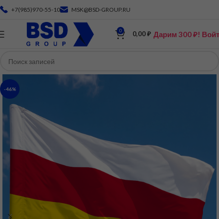
+7(985)970-55-10
MSK@BSD-GROUP.RU
0
Дарим 300 ₽! Вой
0,00
₽
-46%