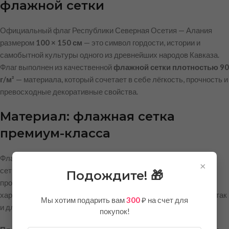
флажной сетки
Официальный флаг Республики Северная Осетия — Алания
размером
100 × 150 см
— это символ гордости, истории и
самобытной культуры одного из древнейших народов Кавказа.
Флаг выполнен из качественной
флажной сетки плотностью 90
г/м²
— материала, который сочетает в себе лёгкость, прочность и
превосходные декоративные свойства.
Материал: флажная сетка
премиум-класса
Флажная сетка — это специализированная ткань с открытой
×
сетчатой структурой, разработанная специально для
Подождите! 🎁
производства флагов. Благодаря своим уникальным
характеристикам она широко используется как для уличного, так
Мы хотим подарить вам
300
₽ на счет для
и для интерьерного применения.
покупок!