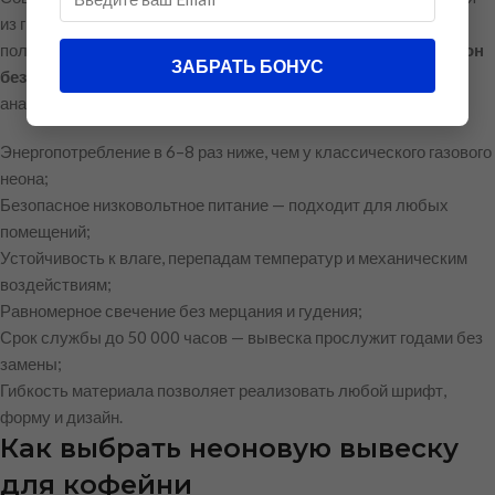
из гибкого светодиодного неона — материала, который
полностью вытеснил устаревшие стеклянные трубки.
LED неон
ЗАБРАТЬ БОНУС
безопаснее, долговечнее и экономичнее
традиционных
аналогов.
Энергопотребление в 6–8 раз ниже, чем у классического газового
неона;
Безопасное низковольтное питание — подходит для любых
помещений;
Устойчивость к влаге, перепадам температур и механическим
воздействиям;
Равномерное свечение без мерцания и гудения;
Срок службы до 50 000 часов — вывеска прослужит годами без
замены;
Гибкость материала позволяет реализовать любой шрифт,
форму и дизайн.
Как выбрать неоновую вывеску
для кофейни