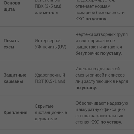
Основа
ПВХ (3-5 мм)
отвечает нормам
щита
или металл
пожарной безопасности
КХО
по уставу
.
Чертежи затворных групп
Печать
Интерьерная
и текст приказов не
схем
УФ-печать (UV)
выцветают и читаются
безупречно
по уставу
.
Идеально для частой
Защитные
Ударопрочный
смены описей и списков
карманы
ПЭТ (0,5-1 мм)
лиц заступающих в наряд
по уставу
.
Обеспечивают надежную
Скрытые
и аккуратную фиксацию
Крепления
дистанционные
стенда на капитальных
держатели
стенах КХО
по уставу
.