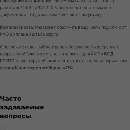
Госзакупки без проблем:
Мы имеем колоссальный опыт
работы по ФЗ-44 и ФЗ-223. Оперативно подготовим все
документы, от ТЗ до закрывающих актов
по уставу
.
Комплексность:
Мы можем оформить вашу часть под ключ: от
КХО до плаца и штаба округа.
Обеспечьте надежный контроль и безопасность вверенного
вооружения! Закажите стенды и плакаты для КХО в
БСД-
ГРУПП
, и ваша оружейная комната станет эталоном порядка
по
уставу Министерства обороны РФ
.
Часто
задаваемые
вопросы