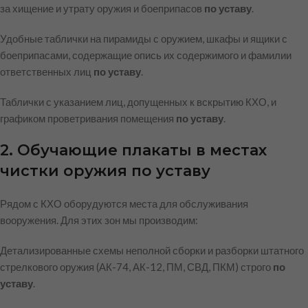
за хищение и утрату оружия и боеприпасов
по уставу
.
Удобные таблички на пирамиды с оружием, шкафы и ящики с
боеприпасами, содержащие опись их содержимого и фамилии
ответственных лиц
по уставу
.
Таблички с указанием лиц, допущенных к вскрытию КХО, и
графиком проветривания помещения
по уставу
.
2. Обучающие плакаты в местах
чистки оружия по уставу
Рядом с КХО оборудуются места для обслуживания
вооружения. Для этих зон мы производим:
Детализированные схемы неполной сборки и разборки штатного
стрелкового оружия (АК-74, АК-12, ПМ, СВД, ПКМ) строго
по
уставу
.