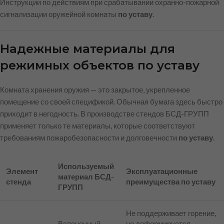
Инструкции по действиям при срабатывании охранно-пожарной
сигнализации оружейной комнаты
по уставу
.
Надежные материалы для
режимных объектов по уставу
Комната хранения оружия — это закрытое, укрепленное
помещение со своей спецификой. Обычная бумага здесь быстро
приходит в негодность. В производстве стендов БСД-ГРУПП
применяет только те материалы, которые соответствуют
требованиям пожаробезопасности и долговечности
по уставу
.
Используемый
Элемент
Эксплуатационные
материал БСД-
стенда
преимущества по уставу
ГРУПП
Не поддерживает горение,
Вспененный
не деформируется,