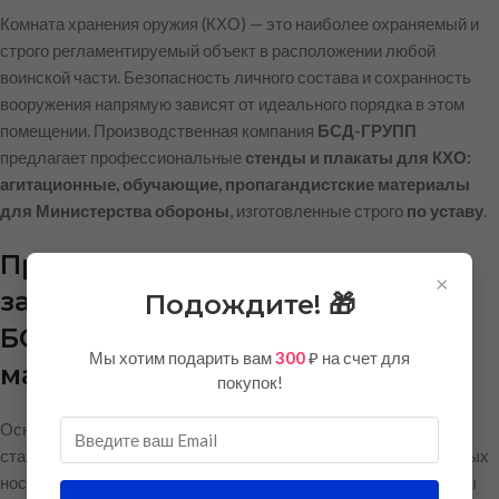
Комната хранения оружия (КХО) — это наиболее охраняемый и
строго регламентируемый объект в расположении любой
воинской части. Безопасность личного состава и сохранность
вооружения напрямую зависят от идеального порядка в этом
помещении. Производственная компания
БСД-ГРУПП
предлагает профессиональные
стенды и плакаты для КХО:
агитационные, обучающие, пропагандистские материалы
для Министерства обороны
, изготовленные строго
по уставу
.
Прямая выгода: Почему
×
заказывать оформление КХО в
Подождите! 🎁
БСД-ГРУПП дешевле
Мы хотим подарить вам
300
₽ на счет для
маркетплейсов?
покупок!
Оснащение Комнаты хранения оружия требует
стандартизированных и высококачественных информационных
носителей
по уставу
. Обращаясь в компанию БСД-ГРУПП, вы