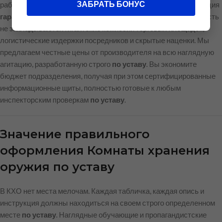
ЗАБРАТЬ БОНУС
работаете напрямую с заводом-изготовителем. Наша продукция
гарантированно дешевле маркетплейсов
, так как в стоимость
не закладываются гигантские комиссии торговых площадок,
логистические издержки посредников и скрытые наценки. Мы
предлагаем честные цены от производителя на всю наглядную
агитацию, разработанную строго
по уставу
. Вы экономите
бюджет подразделения, получая при этом сертифицированные
информационные щиты, полностью готовые к любым
инспекторским проверкам
по уставу
.
Значение правильного
оформления Комнаты хранения
оружия по уставу
В КХО нет места мелочам. Каждая табличка, каждая опись и
инструкция должны находиться на своем строго определенном
месте
по уставу
. Наглядные обучающие и пропагандистские