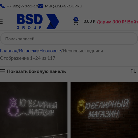
+7(985)970-55-10
MSK@BSD-GROUP.RU
0
Дарим 300 ₽! Вой
0,00
₽
Главная
Вывески
Неоновые
Неоновые надписи
Отображение 1–24 из 117
Показать боковую панель