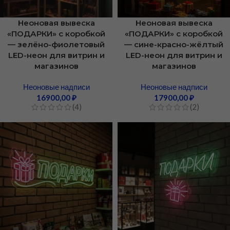
Неоновая вывеска
Неоновая вывеска
«ПОДАРКИ» с коробкой
«ПОДАРКИ» с коробкой
— зелёно-фиолетовый
— сине-красно-жёлтый
LED-неон для витрин и
LED-неон для витрин и
магазинов
магазинов
Неоновые надписи
Неоновые надписи
16900,00
₽
17900,00
₽
(4)
(2)