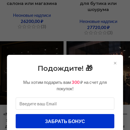
салона или магазина
для бутика или
шоурума
Неоновые надписи
26200,00
₽
Неоновые надписи
(3)
27720,00
₽
(3)
×
Подождите! 🎁
Мы хотим подарить вам
300
₽ на счет для
покупок!
Неоновая вывеска
Неоновая вывеска
«МУЖСКАЯ ОДЕЖДА» —
«МУЖСКАЯ ОДЕЖДА» —
элегантный LED-неон
стильное LED-
ЗАБРАТЬ БОНУС
для витрины магазина
оформление витрины