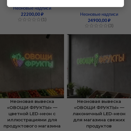
магазина
Неоновые надписи
22200,00
₽
Неоновые надписи
(1)
24900,00
₽
(3)
Неоновая вывеска
Неоновая вывеска
«ОВОЩИ ФРУКТЫ» —
«ОВОЩИ ФРУКТЫ» —
цветной LED-неон с
лаконичный LED-неон
иллюстрациями для
для магазина свежих
продуктового магазина
продуктов