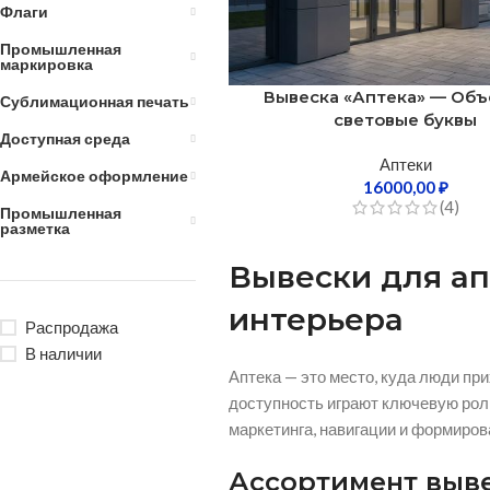
Флаги
Промышленная
маркировка
Вывеска «Аптека» — Об
Сублимационная печать
световые буквы
Доступная среда
Аптеки
Армейское оформление
16000,00
₽
(4)
Промышленная
разметка
Вывески для а
интерьера
Распродажа
В наличии
Аптека — это место, куда люди пр
доступность играют ключевую рол
маркетинга, навигации и формиров
Ассортимент выве