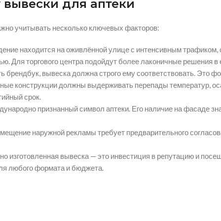
 вывески для аптеки
ажно учитывать несколько ключевых факторов:
ение находится на оживлённой улице с интенсивным трафиком, 
ю. Для торгового центра подойдут более лаконичные решения в 
ть брендбук, вывеска должна строго ему соответствовать. Это ф
ные конструкции должны выдерживать перепады температур, оса
тийный срок.
ународно признанный символ аптеки. Его наличие на фасаде зн
змещение наружной рекламы требует предварительного согласов
но изготовленная вывеска — это инвестиция в репутацию и посе
ля любого формата и бюджета.