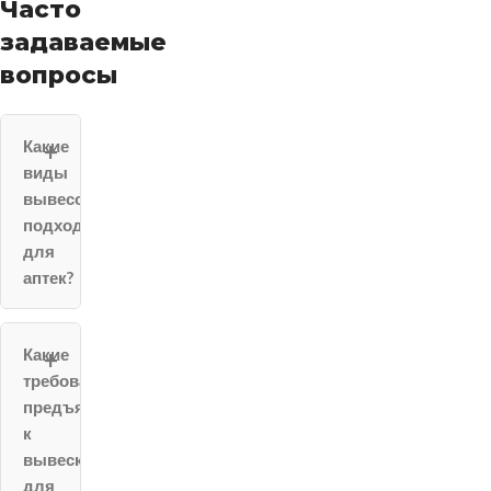
Часто
задаваемые
вопросы
Какие
виды
вывесок
подходят
для
аптек?
Какие
требования
предъявляются
к
вывескам
для