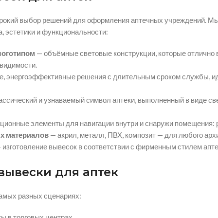
рокий выбор решений для оформления аптечных учреждений. Мы
, эстетики и функциональности:
логотипом
— объёмные световые конструкции, которые отлично в
 видимости.
е, энергоэффективные решения с длительным сроком службы, и
ассический и узнаваемый символ аптеки, выполненный в виде св
ионные элементы для навигации внутри и снаружи помещения: ре
х материалов
— акрил, металл, ПВХ, композит — для любого арх
 изготовление вывесок в соответствии с фирменным стилем апте
вывески для аптек
амых разных сценариях:
ты в торговых центрах