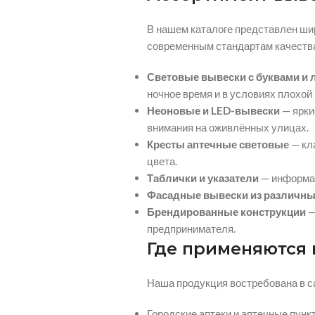
В нашем каталоге представлен ши
современным стандартам качества
Световые вывески с буквами и 
ночное время и в условиях плохой
Неоновые и LED-вывески
— ярки
внимания на оживлённых улицах.
Кресты аптечные световые
— кл
цвета.
Таблички и указатели
— информац
Фасадные вывески из различны
Брендированные конструкции
—
предпринимателя.
Где применяются 
Наша продукция востребована в с
Городские аптеки и аптечные пунк