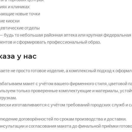
иях и клиниках
вающие новые точки
ие киоски
цевтические отделы
— будь то небольшая районная аптека или крупная федеральная
рентов и сформировать профессиональный образ.
аза у нас
ете не просто готовое изделие, а комплексный подход к оформл
абатываем макет с учётом вашего фирменного стиля, цветовой п
льзуем только проверенные комплектующие и материалы, устой
грузкам.
ески изготавливаются с учётом требований городских служб и с
людение договорённостей по срокам производства и доставки.
онсультации и согласования макета до финальной приёмки готово