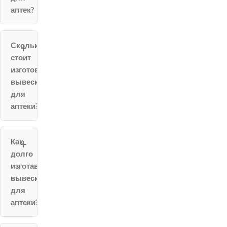
аптек?
Сколько
стоит
изготовление
вывески
для
аптеки?
Как
долго
изготавливается
вывеска
для
аптеки?