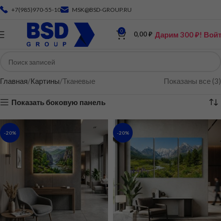
+7(985)970-55-10
MSK@BSD-GROUP.RU
0
Дарим 300 ₽! Вой
0,00
₽
Главная
Картины
Тканевые
Показаны все (3)
Показать боковую панель
-20%
-20%