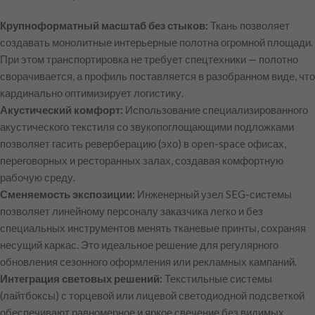
Крупноформатный масштаб без стыков:
Ткань позволяет
создавать монолитные интерьерные полотна огромной площади.
При этом транспортировка не требует спецтехники — полотно
сворачивается, а профиль поставляется в разобранном виде, что
кардинально оптимизирует логистику.
Акустический комфорт:
Использование специализированного
акустического текстиля со звукопоглощающими подложками
позволяет гасить реверберацию (эхо) в open-space офисах,
переговорных и ресторанных залах, создавая комфортную
рабочую среду.
Сменяемость экспозиции:
Инженерный узел SEG-системы
позволяет линейному персоналу заказчика легко и без
специальных инструментов менять тканевые принты, сохраняя
несущий каркас. Это идеальное решение для регулярного
обновления сезонного оформления или рекламных кампаний.
Интеграция световых решений:
Текстильные системы
(лайтбоксы) с торцевой или лицевой светодиодной подсветкой
обеспечивают равномерное и яркое свечение без видимых