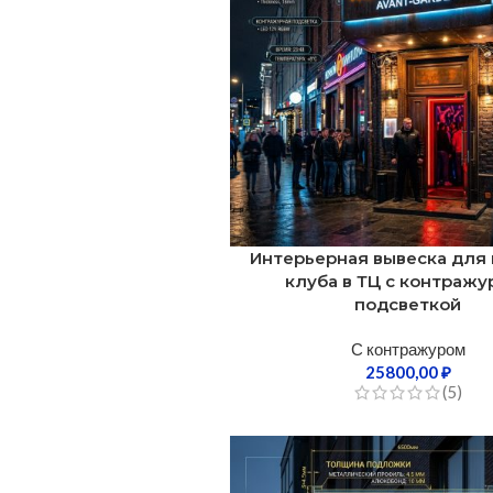
Интерьерная вывеска для
клуба в ТЦ с контражу
подсветкой
С контражуром
25800,00
₽
(5)