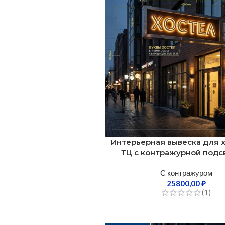
Интерьерная вывеска для х
ТЦ с контражурной подс
С контражуром
25800,00
₽
(1)