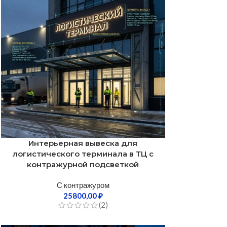
Интерьерная вывеска для
логистического терминала в ТЦ с
контражурной подсветкой
С контражуром
25800,00
₽
(2)