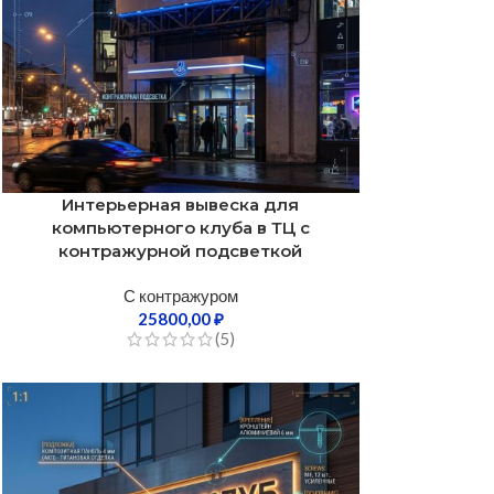
Интерьерная вывеска для
компьютерного клуба в ТЦ с
контражурной подсветкой
С контражуром
25800,00
₽
(5)