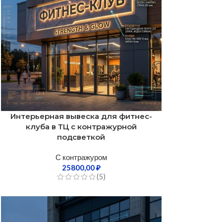
Интерьерная вывеска для фитнес-
клуба в ТЦ с контражурной
подсветкой
С контражуром
25800,00
₽
(5)