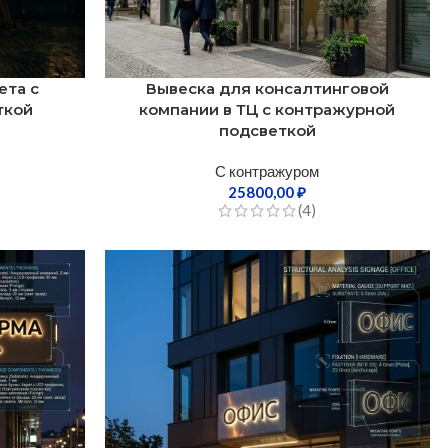
ета с
Вывеска для консалтинговой
ткой
компании в ТЦ с контражурной
подсветкой
С контражуром
25800,00
₽
(4)