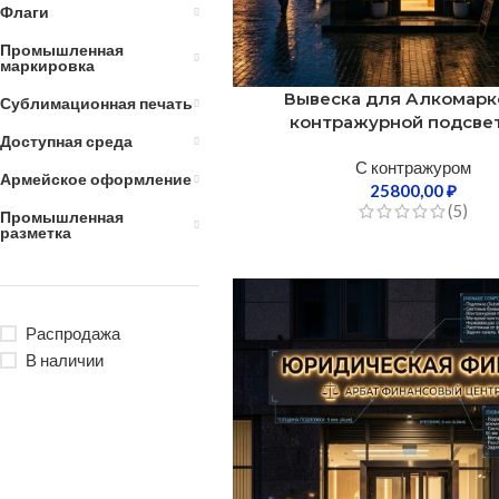
Флаги
Промышленная
маркировка
Вывеска для Алкомарк
Сублимационная печать
контражурной подсве
Доступная среда
С контражуром
Армейское оформление
25800,00
₽
(5)
Промышленная
разметка
Распродажа
В наличии