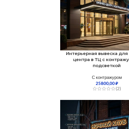
Интерьерная вывеска для
центра в ТЦ с контраж
подсветкой
С контражуром
25800,00
₽
(2)