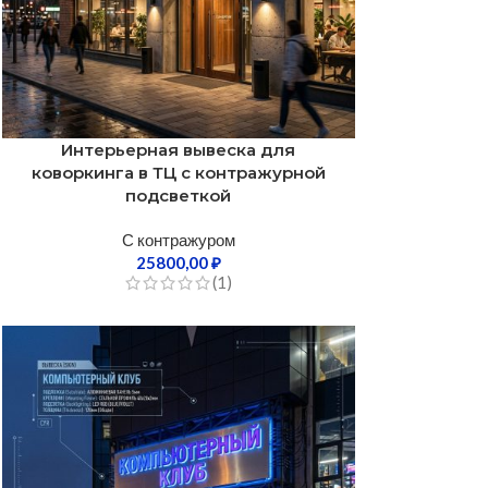
Интерьерная вывеска для
коворкинга в ТЦ с контражурной
подсветкой
С контражуром
25800,00
₽
(1)