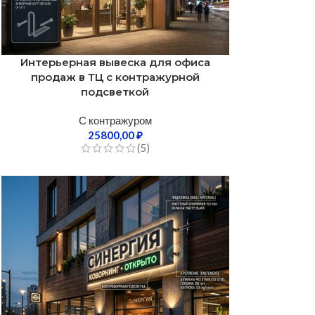
Интерьерная вывеска для офиса
продаж в ТЦ с контражурной
подсветкой
С контражуром
25800,00
₽
(5)