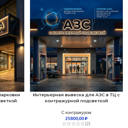
парковки
Интерьерная вывеска для АЗС в ТЦ с
светкой
контражурной подсветкой
С контражуром
25800,00
₽
(2)