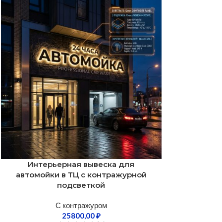
Интерьерная вывеска для
автомойки в ТЦ с контражурной
подсветкой
С контражуром
25800,00
₽