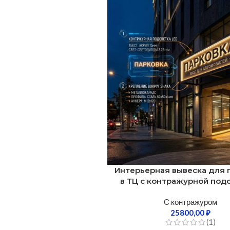
Интерьерная вывеска для 
в ТЦ с контражурной под
С контражуром
25800,00
₽
(1)