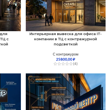
 для
Интерьерная вывеска для офиса IT-
ТЦ с
компании в ТЦ с контражурной
ткой
подсветкой
С контражуром
25800,00
₽
(4)