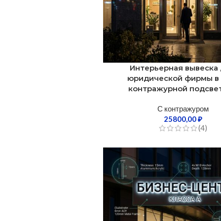
Интерьерная вывеска
юридической фирмы в 
контражурной подсве
С контражуром
25800,00
₽
(4)