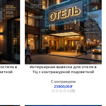
остела в
Интерьерная вывеска для отеля в
веткой
ТЦ с контражурной подсветкой
С контражуром
25800,00
₽
(3)