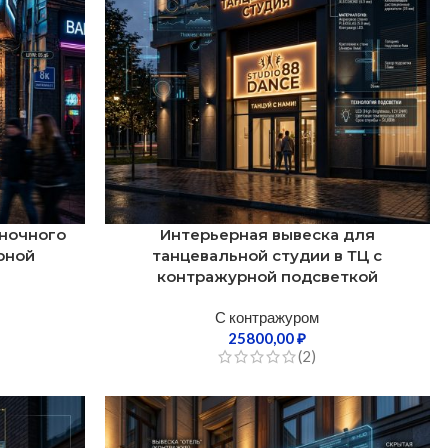
 ночного
Интерьерная вывеска для
рной
танцевальной студии в ТЦ с
контражурной подсветкой
С контражуром
25800,00
₽
(2)