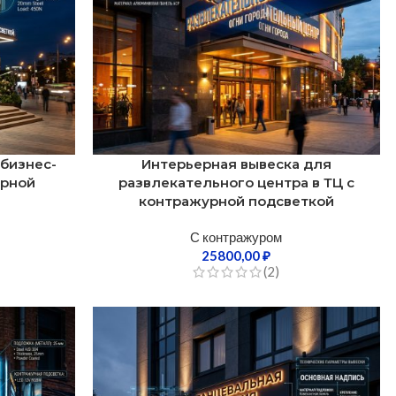
 бизнес-
Интерьерная вывеска для
урной
развлекательного центра в ТЦ с
контражурной подсветкой
С контражуром
25800,00
₽
(2)