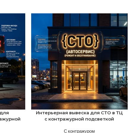
 для
Интерьерная вывеска для СТО в ТЦ
ражурной
с контражурной подсветкой
С контражуром