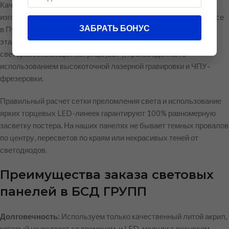
Качество свечения лайтбокса напрямую зависит от точности
изготовления матрицы. На нашем производственном комплексе
ЗАБРАТЬ БОНУС
в Пушкино мы реализуем строгий инженерный подход на всех
этапах сборки. В основе каждой панели лежит
светорассеивающая матрица (LGP), произведенная с
использованием высокоточной лазерной гравировки и ЧПУ-
фрезеровки.
Правильный расчет сетки преломления света и использование
ярких торцевых LED-линеек гарантируют 100% равномерную
засветку постера. На наших панелях не бывает темных провалов
по центру, пересветов по краям или некрасивых теней от
светодиодов.
Преимущества заказа световых
панелей в БСД ГРУПП
Долговечность:
Используем только качественный литой акрил,
который не желтеет со временем, и LED-модули с ресурсом