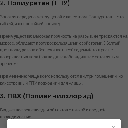
2. Полиуретан (ТПУ)
Золотая середина между ценой и качеством. Полиуретан — это
гибкий, износостойкий полимер.
Преимущества:
Высокая прочность на разрыв, не трескаются на
морозе, обладают противоскользящими свойствами. Желтый
цвет полиуретана обеспечивает необходимый контраст с
поверхностью пола (важно для слабовидящих с остаточным
зрением).
Применение:
Чаще всего используются внутри помещений, но
качественный ТПУ подходит и для улицы.
3. ПВХ (Поливинилхлорид)
Бюджетное решение для объектов с низкой и средней
проходимостью.
×