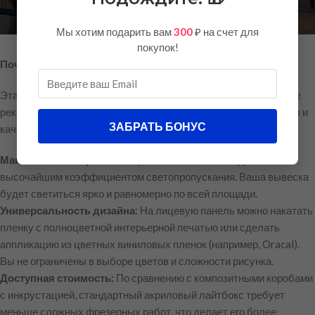
Мы хотим подарить вам
300
₽ на счет для
покупок!
Почему акриловые лайтбоксы так популярны?
Эта технология десятилетиями остается стандартом на рынке
рекламных конструкций благодаря идеальному балансу цены и
ЗАБРАТЬ БОНУС
качества:
Максимальная яркость:
Акриловое стекло обладает
высочайшим коэффициентом светопропускания. Ваша вывеска
будет светиться ярко и равномерно по всей площади.
Универсальность дизайна:
На лицевую панель можно накатать
пленку с полноцветной интерьерной печатью или сделать
аппликацию из цветных виниловых пленок (например, Oracal).
Вы не ограничены в выборе цветов и сложности рисунка.
Доступная стоимость:
По сравнению с композитными коробами
с инкрустацией, стандартный акриловый лайтбокс требует
меньше сложных фрезерных работ, что делает его более