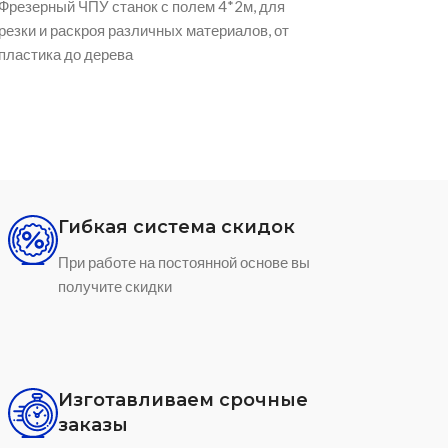
Принтер печатающий сублимационными
Плоттер для рез
чернилами для дальнейшего переноса на
японское качес
сувенирную продукцию и ткани
Гибкая система скидок
При работе на постоянной основе вы
получите скидки
Изготавливаем срочные
заказы