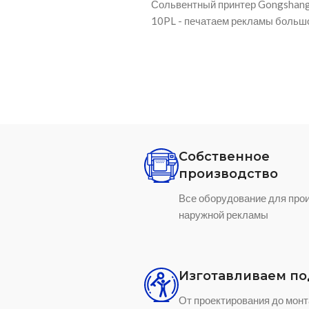
танок с полем 4*2м, для
Ультрафиолетовый маркер - лаз
различных материалов, от
высококачественной гравировки: 
ева
пластик, дерево и тд.
Собственное
производство
Все оборудование для про
наружной рекламы
Изготавливаем по
От проектирования до монт