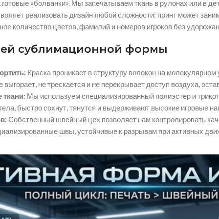
 готовые «болванки».
Мы запечатываем ткань в рулонах или в дет
воляет реализовать дизайн любой сложности:
принт может зани
ное количество цветов,
фамилий и номеров игроков без удорожан
ей сублимационной формы
ортить:
Краска проникает в структуру волокон на молекулярном
е выгорает,
не трескается и не перекрывает доступ воздуха,
остав
 ткани:
Мы используем специализированный полиэстер и трикот
тела,
быстро сохнут,
тянутся и выдерживают высокие игровые наг
в:
Собственный швейный цех позволяет нам контролировать каче
ециализированные швы,
устойчивые к разрывам при активных дви