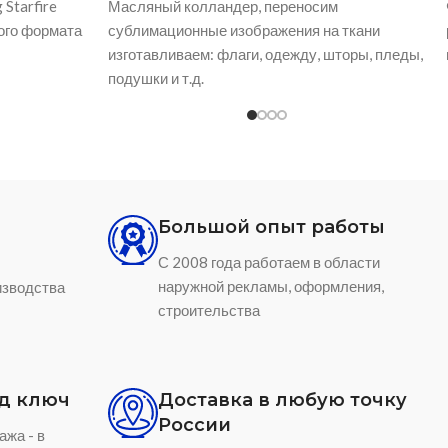
ер для
Оптоволоконный маркер 30W - лазер для
стекло,
высококачественной гравировки различный
видов металлов
Большой опыт работы
С 2008 года работаем в области
наружной рекламы, оформления,
изводства
строительства
д ключ
Доставка в любую точку
России
ажа - в