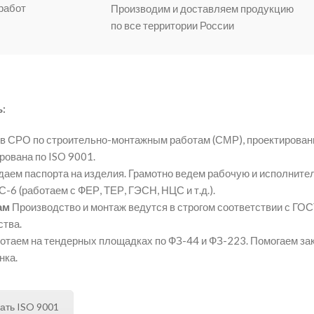
работ
Производим и доставляем продукцию
по все территории России
:
в СРО по строительно-монтажным работам (СМР), проектировани
ована по ISO 9001.
аем паспорта на изделия. Грамотно ведем рабочую и исполнит
-6 (работаем с ФЕР, ТЕР, ГЭСН, НЦС и т.д.).
ам
Производство и монтаж ведутся в строгом соответствии с ГО
тва.
отаем на тендерных площадках по ФЗ-44 и ФЗ-223. Помогаем за
нка.
ать ISO 9001