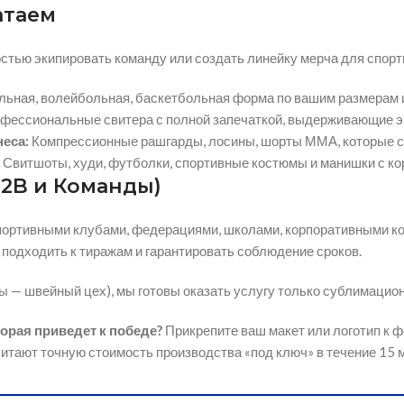
атаем
стью экипировать команду или создать линейку мерча для спорт
льная,
волейбольная,
баскетбольная форма по вашим размерам 
фессиональные свитера с полной запечаткой,
выдерживающие эк
еса:
Компрессионные рашгарды,
лосины,
шорты ММА,
которые с
Свитшоты,
худи,
футболки,
спортивные костюмы и манишки с ко
B2B и Команды)
портивными клубами,
федерациями,
школами,
корпоративными ко
 подходить к тиражам и гарантировать соблюдение сроков.
вы — швейный цех),
мы готовы оказать услугу только сублимацион
торая приведет к победе?
Прикрепите ваш макет или логотип к ф
итают точную стоимость производства «под ключ» в течение 15 