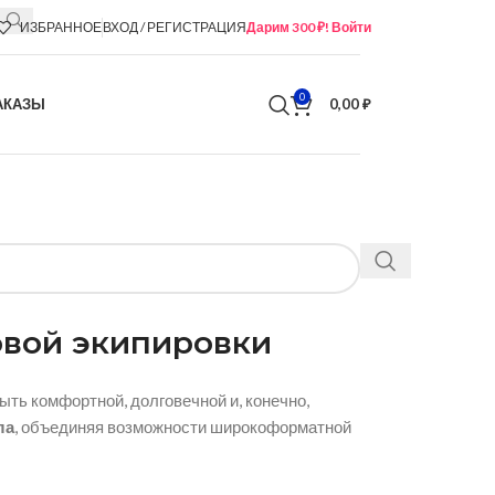
ИЗБРАННОЕ
ВХОД / РЕГИСТРАЦИЯ
Дарим 300 ₽! Войти
0
АКАЗЫ
0,00
₽
овой экипировки
ыть комфортной,
долговечной и,
конечно,
ла
,
объединяя возможности широкоформатной