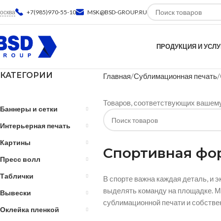
осква
+7(985)970-55-10
MSK@BSD-GROUP.RU
ПРОДУКЦИЯ И УСЛУ
КАТЕГОРИИ
Главная
Сублимационная печать
Товаров, соответствующих вашему
Баннеры и сетки
Интерьерная печать
Картины
Спортивная фор
Пресс волл
Таблички
В спорте важна каждая деталь,
и э
выделять команду на площадке.
М
Вывески
сублимационной печати и собствен
Оклейка пленкой