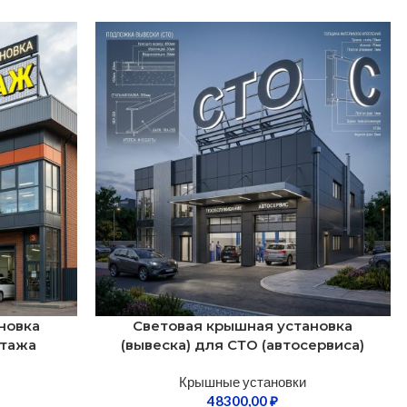
новка
Световая крышная установка
нтажа
(вывеска) для СТО (автосервиса)
Крышные установки
48300,00
₽