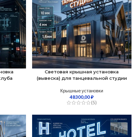
новка
Световая крышная установка
клуба
(вывеска) для танцевальной студии
Крышные установки
48300,00
₽
(5)