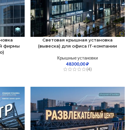
новка
Световая крышная установка
ой фирмы
(вывеска) для офиса IT-компании
о)
Крышные установки
48300,00
₽
(4)