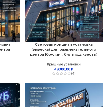
новка
Световая крышная установка
ентра
(вывеска) для развлекательного
центра (боулинг, бильярд, квесты)
Крышные установки
48300,00
₽
(4)