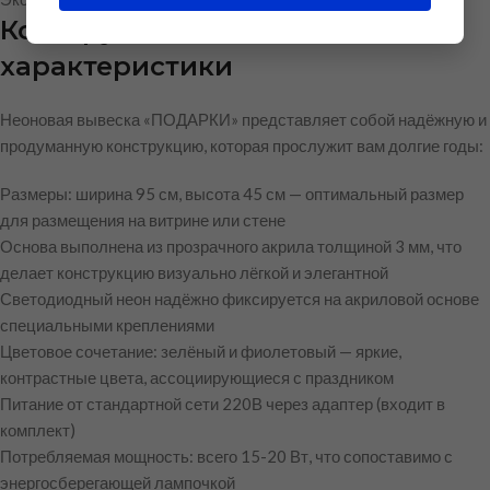
Конструктивные особенности и
характеристики
Неоновая вывеска «ПОДАРКИ» представляет собой надёжную и
продуманную конструкцию, которая прослужит вам долгие годы:
Размеры: ширина 95 см, высота 45 см — оптимальный размер
для размещения на витрине или стене
Основа выполнена из прозрачного акрила толщиной 3 мм, что
делает конструкцию визуально лёгкой и элегантной
Светодиодный неон надёжно фиксируется на акриловой основе
специальными креплениями
Цветовое сочетание: зелёный и фиолетовый — яркие,
контрастные цвета, ассоциирующиеся с праздником
Питание от стандартной сети 220В через адаптер (входит в
комплект)
Потребляемая мощность: всего 15-20 Вт, что сопоставимо с
энергосберегающей лампочкой