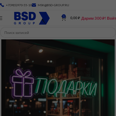
+7(985)970-55-10
MSK@BSD-GROUP.RU
0
Дарим 300 ₽! Вой
0,00
₽