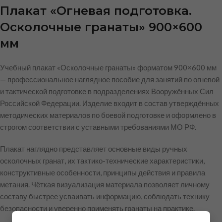
Плакат «Огневая подготовка.
Осколочные гранаты» 900×600
мм
Учебный плакат «Осколочные гранаты» форматом 900×600 мм
— профессиональное наглядное пособие для занятий по огневой
и тактической подготовке в подразделениях Вооружённых Сил
Российской Федерации. Изделие входит в состав утверждённых
методических материалов по боевой подготовке и оформлено в
строгом соответствии с уставными требованиями МО РФ.
Плакат наглядно представляет основные виды ручных
осколочных гранат, их тактико-технические характеристики,
конструктивные особенности, принципы действия и правила
метания. Чёткая визуализация материала позволяет личному
составу быстрее усваивать информацию, соблюдать технику
безопасности и уверенно применять гранаты на практике.