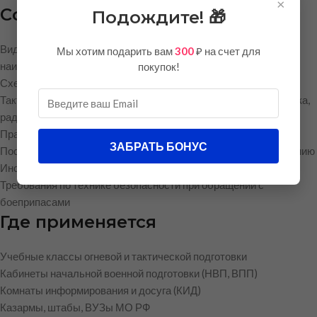
×
Содержание плаката
Подождите! 🎁
Виды гранат: РГД-5, Ф-1, РГО, РГН — с иллюстрациями и
Мы хотим подарить вам
300
₽ на счет для
наименованиями
покупок!
Схемы устройства: корпус, запал, взрыватель
Тактико-технические характеристики: масса, дальность броска,
радиус разлёта осколков, время срабатывания
Правила хранения, переноски и обращения с гранатами
ЗАБРАТЬ БОНУС
Последовательность подготовки гранаты к боевому применению
Инструкция по метанию: стойка, бросок, укрытие
Требования по технике безопасности при обращении с
боеприпасами
Где применяется
Учебные классы огневой и тактической подготовки
Кабинеты начальной военной подготовки (НВП, ВПП)
Комнаты информирования и досуга (КИД)
Казармы, штабы, ВУЗы МО РФ