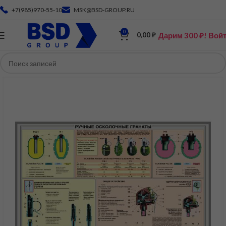
+7(985)970-55-10
MSK@BSD-GROUP.RU
0
Дарим 300 ₽! Вой
0,00
₽