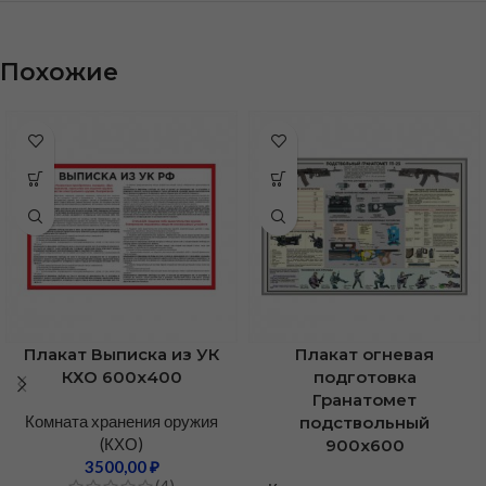
Похожие
Плакат Выписка из УК
Плакат огневая
КХО 600х400
подготовка
Гранатомет
Комната хранения оружия
подствольный
(КХО)
900х600
3500,00
₽