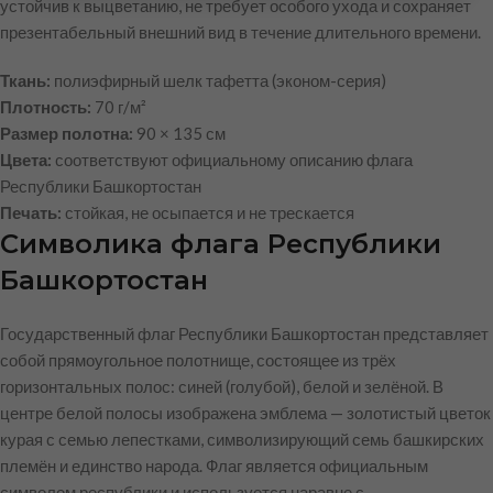
устойчив к выцветанию, не требует особого ухода и сохраняет
презентабельный внешний вид в течение длительного времени.
Ткань:
полиэфирный шелк тафетта (эконом-серия)
Плотность:
70 г/м²
Размер полотна:
90 × 135 см
Цвета:
соответствуют официальному описанию флага
Республики Башкортостан
Печать:
стойкая, не осыпается и не трескается
Символика флага Республики
Башкортостан
Государственный флаг Республики Башкортостан представляет
собой прямоугольное полотнище, состоящее из трёх
горизонтальных полос: синей (голубой), белой и зелёной. В
центре белой полосы изображена эмблема — золотистый цветок
курая с семью лепестками, символизирующий семь башкирских
племён и единство народа. Флаг является официальным
символом республики и используется наравне с