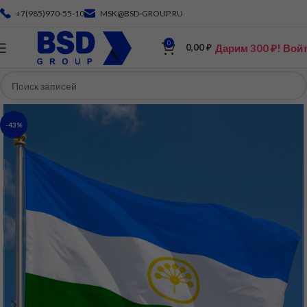
+7(985)970-55-10
MSK@BSD-GROUP.RU
0
Дарим 300 ₽! Вой
0,00
₽
-43%