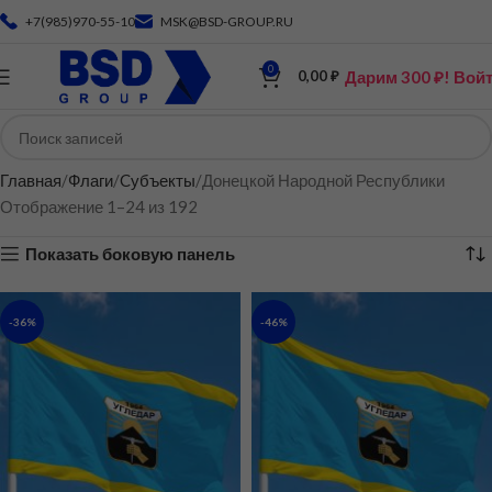
+7(985)970-55-10
MSK@BSD-GROUP.RU
0
Дарим 300 ₽! Вой
0,00
₽
Главная
Флаги
Cубъекты
Донецкой Народной Республики
Отображение 1–24 из 192
Показать боковую панель
-36%
-46%