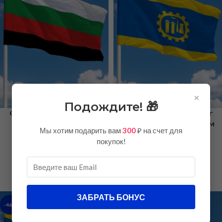
×
Подождите! 🎁
Флаг Городской округ
Флаг Городской округ
Селидово 90х135 см
Краматорск 100х150 см
Мы хотим подарить вам
300
₽ на счет для
флажная сетка
полиэфирный шелк
покупок!
Донецкой Народной
Донецкой Народной
Республики
Республики
750,00
₽
750,00
₽
1150,00
₽
1450,00
₽
ЗАБРАТЬ БОНУС
-46%
-31%