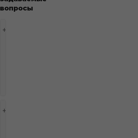
вопросы
Какие
форматы
флагов
Донецкой
Народной
Республики
доступны
в
каталоге?
Из
каких
материалов
изготавливаются