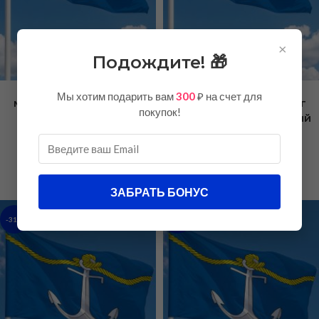
×
Подождите! 🎁
Флаг Холмский
Флаг Холмский
Мы хотим подарить вам
300
₽ на счет для
муниципальный округ
муниципальный округ
покупок!
90х135 см флажная
90х135 см полиэфирный
сетка
шелк
Новгородской области
Новгородской области
750,00
₽
600,00
₽
1150,00
₽
1050,00
₽
ЗАБРАТЬ БОНУС
-31%
-46%