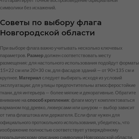
что гарантирует точное воспроизведение официальной
символики без искажений.
Советы по выбору флага
Новгородской области
При выборе флага важно учитывать несколько ключевых
параметров.
Размер
должен соответствовать месту
размещения: для настольного использования подойдут форматы
15×22 см или 20×30 см, для фасадов зданий — от 90×135 см и
крупнее.
Материал
следует выбирать исходя из условий
эксплуатации: для улицы предпочтительны атмосферостойкие
ткани, для интерьера — более мягкие и декоративные. Обратите
внимание на
способ крепления
: флаги могут комплектоваться
карманом под древко, люверсами или шнуром — выбор зависит
от типа флагштока или держателя. Если флаг нужен для
официального протокольного использования, убедитесь, что
изображение полностью соответствует утверждённому
геральдическому описанию символики Новгородской области.