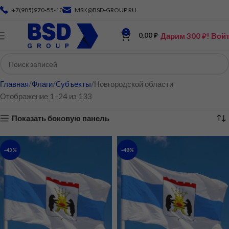
+7(985)970-55-10
MSK@BSD-GROUP.RU
0
Дарим 300 ₽! Вой
0,00
₽
Главная
Флаги
Cубъекты
Новгородской области
Отображение 1–24 из 133
Показать боковую панель
-43%
-48%