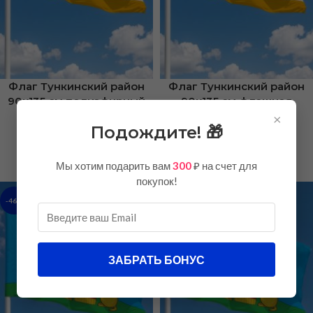
Флаг Тункинский район
Флаг Тункинский район
90х135 см полиэфирный
90х135 см флажная
шелк
сетка
×
Подождите! 🎁
Республики Бурятия
Республики Бурятия
600,00
₽
750,00
₽
1050,00
₽
1150,00
₽
Мы хотим подарить вам
300
₽ на счет для
покупок!
-46%
-31%
ЗАБРАТЬ БОНУС