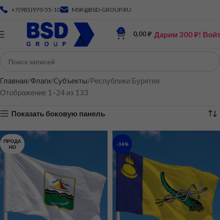
+7(985)970-55-10
MSK@BSD-GROUP.RU
0
Дарим 300 ₽! Вой
0,00
₽
Главная
Флаги
Cубъекты
Республики Бурятия
Отображение 1–24 из 133
Показать боковую панель
ПРОДА
-36%
НО