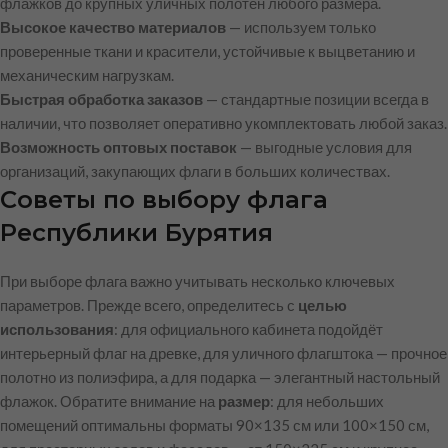
флажков до крупных уличных полотен любого размера.
Высокое качество материалов
— используем только
проверенные ткани и красители, устойчивые к выцветанию и
механическим нагрузкам.
Быстрая обработка заказов
— стандартные позиции всегда в
наличии, что позволяет оперативно укомплектовать любой заказ.
Возможность оптовых поставок
— выгодные условия для
организаций, закупающих флаги в больших количествах.
Советы по выбору флага
Республики Бурятия
При выборе флага важно учитывать несколько ключевых
параметров. Прежде всего, определитесь с
целью
использования
: для официального кабинета подойдёт
интерьерный флаг на древке, для уличного флагштока — прочное
полотно из полиэфира, а для подарка — элегантный настольный
флажок. Обратите внимание на
размер
: для небольших
помещений оптимальны форматы 90×135 см или 100×150 см,