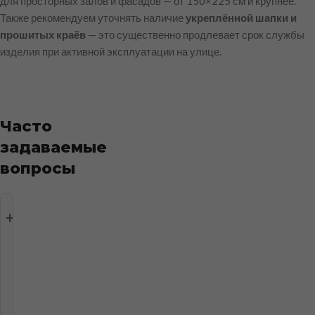
для просторных залов и фасадов — от 150×225 см и крупнее.
Также рекомендуем уточнять наличие
укреплённой шапки и
прошитых краёв
— это существенно продлевает срок службы
изделия при активной эксплуатации на улице.
Часто
задаваемые
вопросы
Что
изображено
на
флаге
Республики
Бурятия?