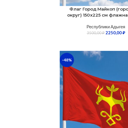
Флаг Город Майкоп (гор
округ) 150х225 см флажна
Республики Адыгея
2250,00
₽
3500,00
₽
-48%