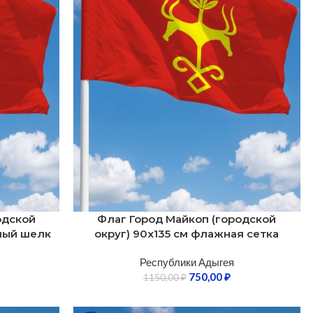
одской
Флаг Город Майкоп (городской
рный шелк
округ) 90х135 см флажная сетка
Республики Адыгея
750,00
₽
1150,00
₽