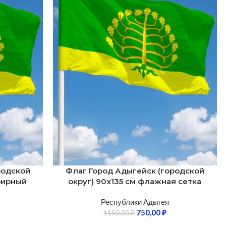
родской
Флаг Город Адыгейск (городской
фирный
округ) 90х135 см флажная сетка
Республики Адыгея
750,00
₽
1150,00
₽