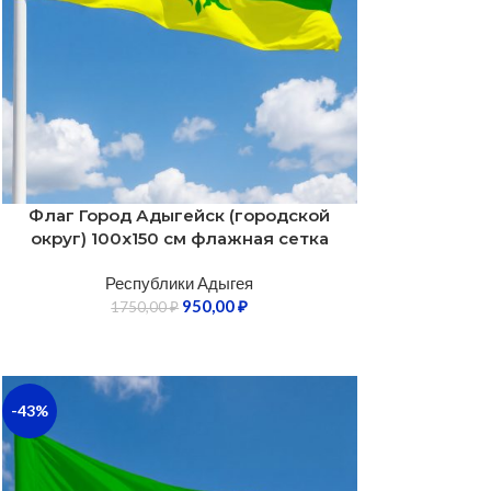
Флаг Город Адыгейск (городской
округ) 100х150 см флажная сетка
Республики Адыгея
950,00
₽
1750,00
₽
-43%