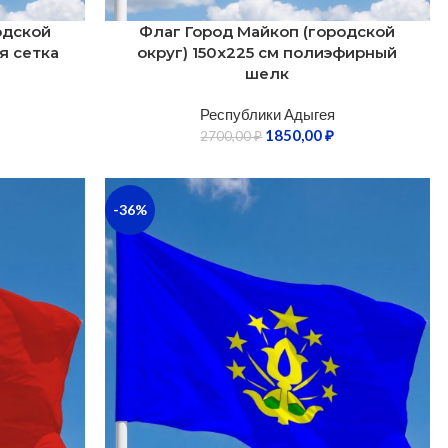
одской
Флаг Город Майкоп (городской
я сетка
округ) 150х225 см полиэфирный
шелк
Республики Адыгея
1850,00
₽
2700,00
₽
-36%