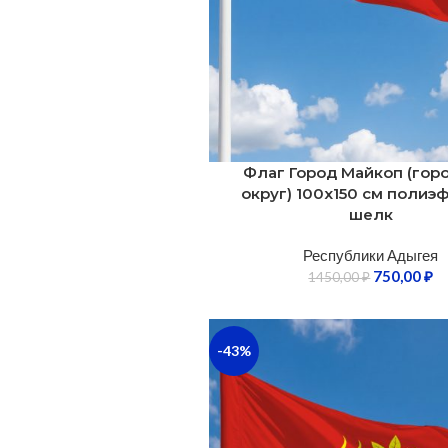
Флаг Город Майкоп (гор
округ) 100х150 см полиэ
шелк
Республики Адыгея
750,00
₽
1450,00
₽
-43%