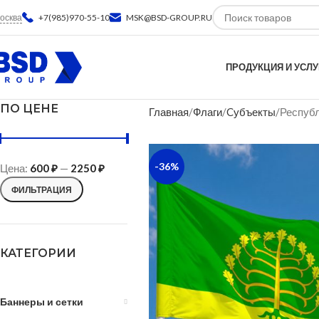
осква
+7(985)970-55-10
MSK@BSD-GROUP.RU
ПРОДУКЦИЯ И УСЛУ
ПО ЦЕНЕ
Главная
Флаги
Cубъекты
Респуб
-36%
Цена:
600 ₽
—
2250 ₽
ФИЛЬТРАЦИЯ
КАТЕГОРИИ
Баннеры и сетки