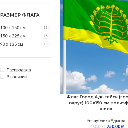
РАЗМЕР ФЛАГА
100 х 150 см
18
150 х 225 см
18
90 х 135 см
18
Распродажа
В наличии
Флаг Город Адыгейск (го
округ) 100х150 см полиэ
шелк
Республики Адыгея
750,00
₽
1450,00
₽