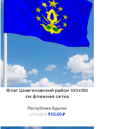
Флаг Шовгеновский район 100х150
см флажная сетка
Республики Адыгея
950,00
₽
1750,00
₽