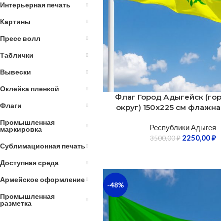
Интерьерная печать
Картины
Пресс волл
Таблички
Вывески
Оклейка пленкой
Флаг Город Адыгейск (го
Флаги
округ) 150х225 см флажна
Промышленная
Республики Адыгея
маркировка
2250,00
₽
3500,00
₽
Сублимационная печать
Доступная среда
Армейское оформление
-48%
Промышленная
разметка