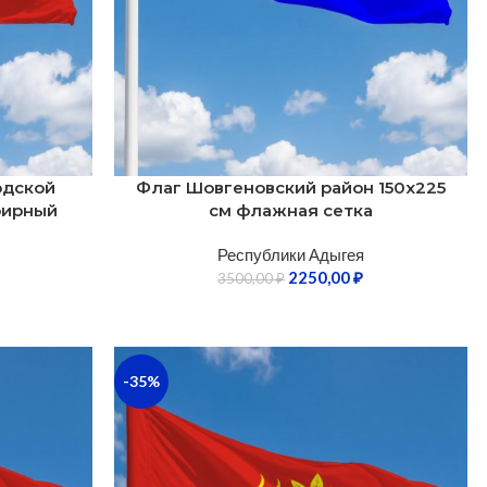
одской
Флаг Шовгеновский район 150х225
фирный
см флажная сетка
Республики Адыгея
2250,00
₽
3500,00
₽
-35%