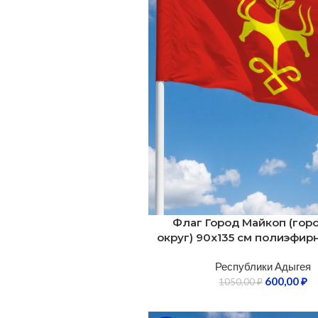
Флаг Город Майкоп (гор
округ) 90х135 см полиэфи
Республики Адыгея
600,00
₽
1050,00
₽