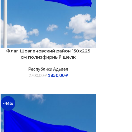
Флаг Шовгеновский район 150х225
см полиэфирный шелк
Республики Адыгея
1850,00
₽
2700,00
₽
-46%