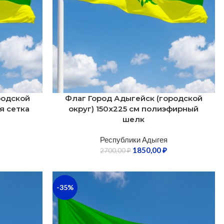
родской
Флаг Город Адыгейск (городской
я сетка
округ) 150х225 см полиэфирный
шелк
Республики Адыгея
1850,00
₽
2700,00
₽
-35%