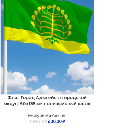
Флаг Город Адыгейск (городской
округ) 90х135 см полиэфирный шелк
Республики Адыгея
600,00
₽
1050,00
₽