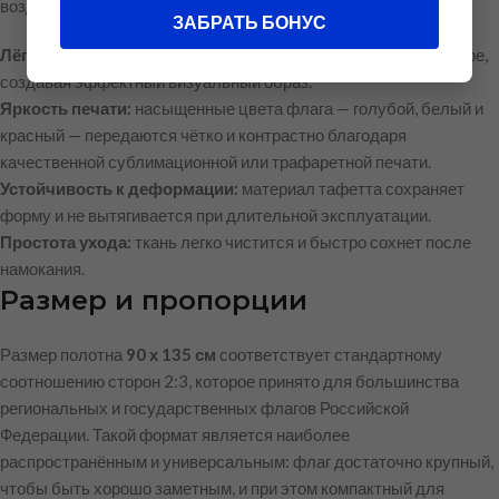
воздухе в условиях умеренной нагрузки.
ЗАБРАТЬ БОНУС
Лёгкость:
полотно хорошо развевается даже при слабом ветре,
создавая эффектный визуальный образ.
Яркость печати:
насыщенные цвета флага — голубой, белый и
красный — передаются чётко и контрастно благодаря
качественной сублимационной или трафаретной печати.
Устойчивость к деформации:
материал тафетта сохраняет
форму и не вытягивается при длительной эксплуатации.
Простота ухода:
ткань легко чистится и быстро сохнет после
намокания.
Размер и пропорции
Размер полотна
90 х 135 см
соответствует стандартному
соотношению сторон 2:3, которое принято для большинства
региональных и государственных флагов Российской
Федерации. Такой формат является наиболее
распространённым и универсальным: флаг достаточно крупный,
чтобы быть хорошо заметным, и при этом компактный для