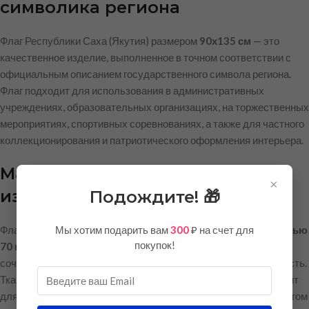
символика региона
Флаг Республики Саха (Якутия) размером
90х135 см
— это
качественное изделие, выполненное в точном соответствии с
официальным описанием государственного символа региона.
Флаг подходит для использования в административных
учреждениях, образовательных организациях, на торжественных
мероприятиях, спортивных соревнованиях, а также для частного
коллекционирования и патриотического оформления интерьера.
Материал и качество
×
изготовления
Подождите! 🎁
Мы хотим подарить вам
300
₽ на счет для
Флаг изготовлен из
полиэфирного шелка тафетта плотностью
покупок!
70 г/м²
— современного синтетического материала, который
сочетает в себе лёгкость, приятный внешний вид и практичность.
Ткань относится к категории
эконом-класса
и отлично подходит
для повседневного использования в помещении или на открытом