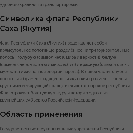
удобного хранения и транспортировки.
Символика флага Республики
Саха (Якутия)
Флаг Республики Саха (Якутия) представляет собой
прямоугольное полотнище, разделённое на три горизонтальные
полосы:
голубую
(символ неба, мира и верности),
белую
(символ снега, чистоты и миролюбия) и
красную
(символ силы,
мужества и жизненной энергии народа). В левой части голубой
полосы изображён традиционный якутский орнамент — белый
круг, символизирующий солнце и единство народов республики.
Флаг отражает богатую культуру и историю одного из
крупнейших субъектов Российской Федерации.
Область применения
Государственные и муниципальные учреждения Республики