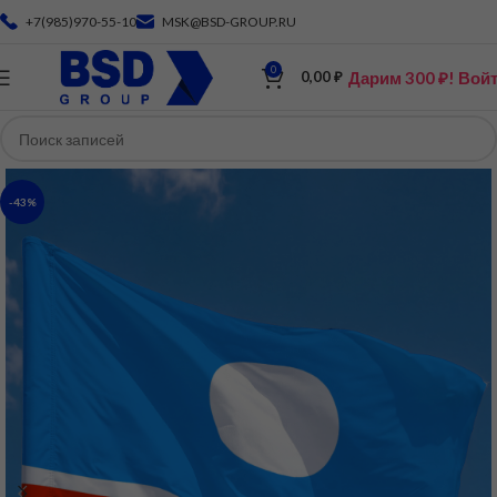
+7(985)970-55-10
MSK@BSD-GROUP.RU
0
Дарим 300 ₽! Вой
0,00
₽
-43%