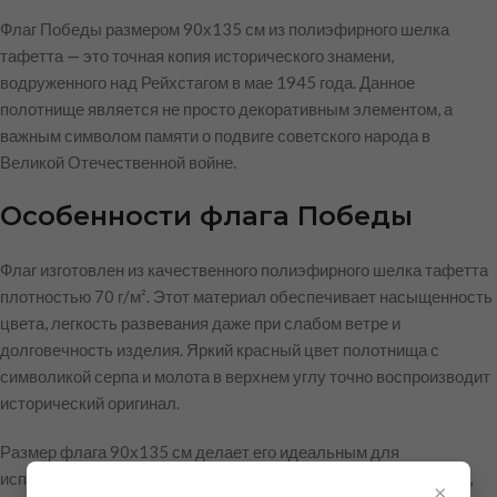
Флаг Победы размером 90х135 см из полиэфирного шелка
тафетта — это точная копия исторического знамени,
водруженного над Рейхстагом в мае 1945 года. Данное
полотнище является не просто декоративным элементом, а
важным символом памяти о подвиге советского народа в
Великой Отечественной войне.
Особенности флага Победы
Флаг изготовлен из качественного полиэфирного шелка тафетта
плотностью 70 г/м². Этот материал обеспечивает насыщенность
цвета, легкость развевания даже при слабом ветре и
долговечность изделия. Яркий красный цвет полотнища с
символикой серпа и молота в верхнем углу точно воспроизводит
исторический оригинал.
Размер флага 90х135 см делает его идеальным для
использования как на уличных флагштоках среднего размера,
×