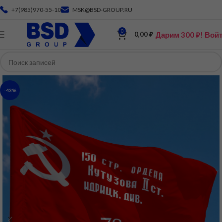
+7(985)970-55-10
MSK@BSD-GROUP.RU
0
Дарим 300 ₽! Вой
0,00
₽
-43%