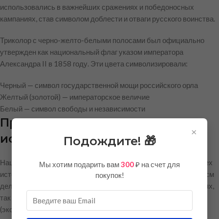
использовались в важнейших сражениях и победоносных
кампаниях, став символом доблести и отваги русского воинства.
Триколор с черно-желто-белыми полосами был официально
утвержден как национальный флаг указом императора
Александра II в 1858 году. Эти цвета символизировали:
Черный — символ государственной мощи российского орла
Желтый (золотой) — императорское величие
Белый — символ свободы и независимости
Превосходное качество
×
исполнения
Подождите! 🎁
Наш флаг Российской империи изготовлен с соблюдением всех
Мы хотим подарить вам
300
₽ на счет для
исторических пропорций и цветовой гаммы. Размер 150х225 см
покупок!
делает его идеальным как для использования на мероприятиях,
так и для декоративных целей. Ткань флага — шелк тафетта
(эконом вариант) — обеспечивает отличный внешний вид при