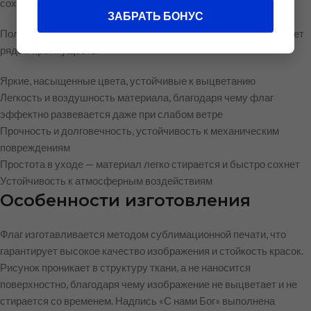
сохранении доступной цены.
ЗАБРАТЬ БОНУС
Полиэфирный шелк, используемый при изготовлении, обладает
рядом преимуществ:
Яркие, насыщенные цвета, устойчивые к выцветанию
Легкость и воздушность материала, благодаря чему флаг
эффектно развевается даже при слабом ветре
Прочность и долговечность, устойчивость к механическим
повреждениям
Простота в уходе — материал легко стирается и быстро сохнет
Устойчивость к атмосферным воздействиям
Особенности изготовления
Флаг изготавливается методом сублимационной печати, что
гарантирует высокое качество изображения и стойкость красок.
Рисунок проникает в структуру ткани, а не наносится
поверхностно, благодаря чему изображение не выцветает и не
стирается со временем. Надпись «С нами Бог» выполнена