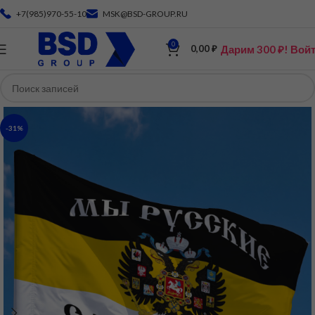
+7(985)970-55-10
MSK@BSD-GROUP.RU
0
Дарим 300 ₽! Вой
0,00
₽
-31%