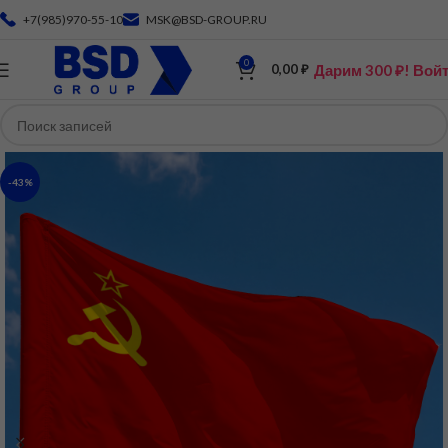
+7(985)970-55-10
MSK@BSD-GROUP.RU
0
Дарим 300 ₽! Вой
0,00
₽
-43%