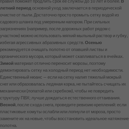
правил поможет продлить срок ее службы до 10 лет и более.
В
летний период
основной уход заключается в периодической
очистке от пыли. Достаточно просто промыть сетку водой из
садового шланга под умеренным напором. При сильных
загрязнениях (например, после дорожных работ рядом с
участком) можно использовать мягкий мыльный раствор и губку,
избегая агрессивных абразивных средств.
Осенью
рекомендуется очищать полотно от опавшей листвы и
органического мусора, который может скапливаться в ячейках.
Зимой
материал отлично переносит морозы, поэтому
демонтировать сетку на холодный период нет необходимости.
Единственный нюанс — если на сетку налип тяжелый мокрый
снег или образовалась ледяная корка, не пытайтесь счищать их
механически (лопатой или скребком), чтобы не повредить
структуру ПВХ; лучше дождаться естественного оттаивания.
Весной
, после схода снега, проведите ревизию креплений: если
пластиковые хомуты ослабли или лопнули от мороза, просто
замените их на новые, чтобы восстановить идеальное натяжение
полотна.