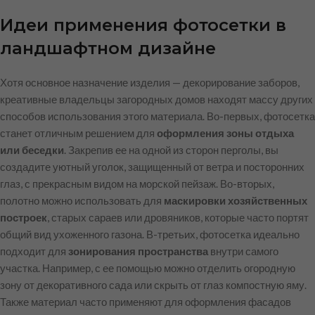
Идеи применения фотосетки в
ландшафтном дизайне
Хотя основное назначение изделия — декорирование заборов,
креативные владельцы загородных домов находят массу других
способов использования этого материала. Во-первых, фотосетка
станет отличным решением для
оформления зоны отдыха
или беседки
. Закрепив ее на одной из сторон перголы, вы
создадите уютный уголок, защищенный от ветра и посторонних
глаз, с прекрасным видом на морской пейзаж. Во-вторых,
полотно можно использовать для
маскировки хозяйственных
построек
, старых сараев или дровяников, которые часто портят
общий вид ухоженного газона. В-третьих, фотосетка идеально
подходит для
зонирования пространства
внутри самого
участка. Например, с ее помощью можно отделить огородную
зону от декоративного сада или скрыть от глаз компостную яму.
Также материал часто применяют для оформления фасадов