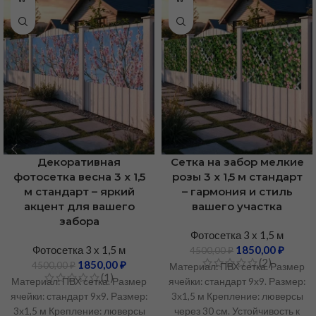
Декоративная
Сетка на забор мелкие
фотосетка весна 3 х 1,5
розы 3 х 1,5 м стандарт
м стандарт – яркий
– гармония и стиль
акцент для вашего
вашего участка
забора
Фотосетка 3 х 1,5 м
Фотосетка 3 х 1,5 м
1850,00
₽
4500,00
₽
(2)
1850,00
₽
4500,00
₽
Материал: ПВХ сетка. Размер
(1)
Материал: ПВХ сетка. Размер
ячейки: стандарт 9х9. Размер:
ячейки: стандарт 9х9. Размер:
3х1,5 м Крепление: люверсы
3х1,5 м Крепление: люверсы
через 30 см. Устойчивость к