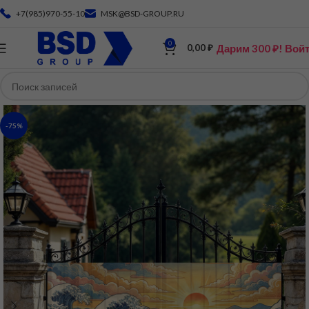
+7(985)970-55-10
MSK@BSD-GROUP.RU
0
Дарим 300 ₽! Вой
0,00
₽
-75%