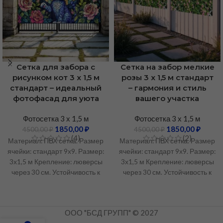
Сетка для забора с
Сетка на забор мелкие
рисунком кот 3 х 1,5 м
розы 3 х 1,5 м стандарт
стандарт – идеальный
– гармония и стиль
фотофасад для уюта
вашего участка
Фотосетка 3 х 1,5 м
Фотосетка 3 х 1,5 м
1850,00
₽
1850,00
₽
4500,00
₽
4500,00
₽
(4)
(2)
Материал: ПВХ сетка. Размер
Материал: ПВХ сетка. Размер
ячейки: стандарт 9х9. Размер:
ячейки: стандарт 9х9. Размер:
3х1,5 м Крепление: люверсы
3х1,5 м Крепление: люверсы
через 30 см. Устойчивость к
через 30 см. Устойчивость к
УФ-излучению: Не менее 3
УФ-излучению: Не менее 3
лет. Рабочий температурный
лет. Рабочий температурный
диапазон: От -50°C до +60°C.
диапазон: От -50°C до +60°C.
ООО "БСД ГРУПП" © 2027
🏷️ Напрямую
🏷️ Напрямую