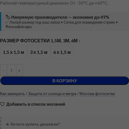
Рабочий температурный диапазон: От -50°C до +60°C.
🏷️ Напрямую производителя — экономия до 49%
✅ Любой размер под ваш забор •
Сетка для ограждения строек
•
Фальшфасады
РАЗМЕР ФОТОСЕТКИ 1,5М, 3М, 6М
1,5 х 1,5 м
3 х 1,5 м
6 х 1,5 м
В КОРЗИНУ
Как замерить
/
Защита от солнца и ветра
/
Монтаж фотосетки
Добавить в список желаний
🔥
Хотите купить дешевле?