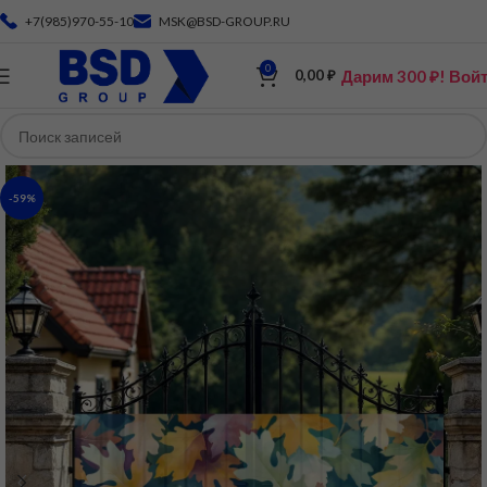
+7(985)970-55-10
MSK@BSD-GROUP.RU
0
Дарим 300 ₽! Вой
0,00
₽
-59%