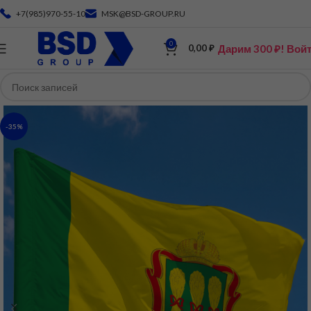
+7(985)970-55-10
MSK@BSD-GROUP.RU
0
Дарим 300 ₽! Вой
0,00
₽
-35%