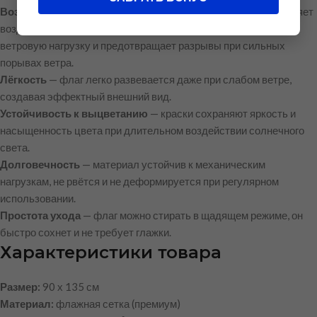
Воздухопроницаемость
— сетчатая структура ткани позволяет
воздуху свободно проходить сквозь полотно, что снижает
ветровую нагрузку и предотвращает разрывы при сильных
порывах ветра.
Лёгкость
— флаг легко развевается даже при слабом ветре,
создавая эффектный внешний вид.
Устойчивость к выцветанию
— краски сохраняют яркость и
насыщенность цвета при длительном воздействии солнечного
света.
Долговечность
— материал устойчив к механическим
нагрузкам, не рвётся и не деформируется при регулярном
использовании.
Простота ухода
— флаг можно стирать в щадящем режиме, он
быстро сохнет и не требует глажки.
Характеристики товара
Размер:
90 х 135 см
Материал:
флажная сетка (премиум)