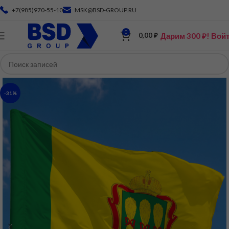
+7(985)970-55-10
MSK@BSD-GROUP.RU
0
Дарим 300 ₽! Вой
0,00
₽
-31%