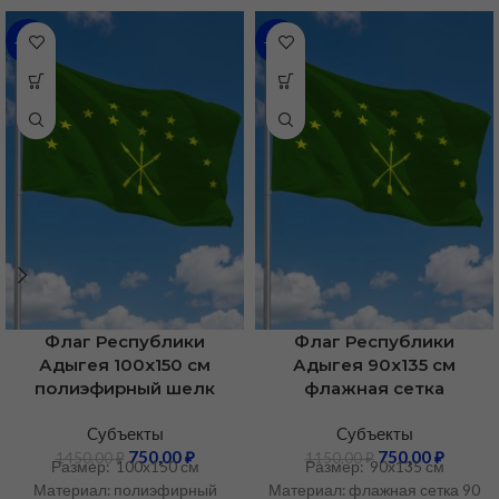
-48%
-35%
Флаг Республики
Флаг Республики
Адыгея 100х150 см
Адыгея 90х135 см
полиэфирный шелк
флажная сетка
Cубъекты
Cубъекты
750,00
₽
750,00
₽
1450,00
₽
1150,00
₽
Размер: 100х150 см
Размер: 90х135 см
Материал: полиэфирный
Материал: флажная сетка 90