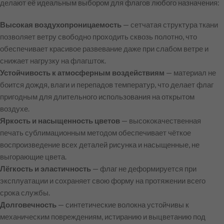
делают её идеальным выбором для флагов любого назначения:
Высокая воздухопроницаемость
— сетчатая структура ткани
позволяет ветру свободно проходить сквозь полотно, что
обеспечивает красивое развевание даже при слабом ветре и
снижает нагрузку на флагшток.
Устойчивость к атмосферным воздействиям
— материал не
боится дождя, влаги и перепадов температур, что делает флаг
пригодным для длительного использования на открытом
воздухе.
Яркость и насыщенность цветов
— высококачественная
печать сублимационным методом обеспечивает чёткое
воспроизведение всех деталей рисунка и насыщенные, не
выгорающие цвета.
Лёгкость и эластичность
— флаг не деформируется при
эксплуатации и сохраняет свою форму на протяжении всего
срока службы.
Долговечность
— синтетические волокна устойчивы к
механическим повреждениям, истиранию и выцветанию под