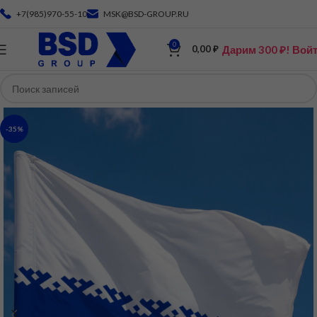
+7(985)970-55-10
MSK@BSD-GROUP.RU
0
Дарим 300 ₽! Вой
0,00
₽
-35%