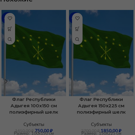
-48%
-31%
Флаг Республики
Флаг Республики
Адыгея 100х150 см
Адыгея 150х225 см
полиэфирный шелк
полиэфирный шелк
Cубъекты
Cубъекты
750,00
₽
1850,00
₽
1450,00
₽
2700,00
₽
Размер: 100х150 см
Размер: 150х225 см