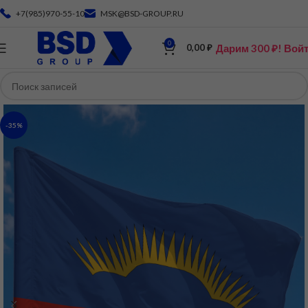
+7(985)970-55-10
MSK@BSD-GROUP.RU
0
Дарим 300 ₽! Вой
0,00
₽
-35%