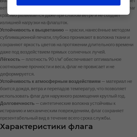
Воздухопроницаемость
— сетчатая структура ткани позволяет
ветру свободно проходить сквозь полотно, благодаря чему флаг
красиво развевается даже при слабом ветре и не создаёт
излишней нагрузки на флагшток.
Устойчивость к выцветанию
— краски, нанесённые методом
сублимационной печати, глубоко проникают в волокна ткани и
сохраняют яркость цветов на протяжении длительного времени
даже под воздействием прямых солнечных лучей.
Лёгкость
— плотность 90 г/м² обеспечивает оптимальное
соотношение прочности и веса, флаг не провисает и не
деформируется.
Устойчивость к атмосферным воздействиям
— материал не
боится дождя, ветра и перепадов температур, что позволяет
использовать флаг для наружного размещения круглый год.
Долговечность
— синтетические волокна устойчивы к
истиранию и механическим повреждениям, флаг сохраняет
презентабельный вид в течение всего срока службы.
Характеристики флага