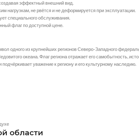
 создавая эффектный внешний вид.
им нагрузкам, не рвётся и не деформируется при эксплуатации.
ебует специального обслуживания.
нный флаг по доступной цене.
ол одного из крупнейших регионов Северо-Западного федеральн
Ледовитого океана. Флаг региона отражает его самобытность, ис
подчёркивает уважение к региону и его культурному наследию.
духе
ой области