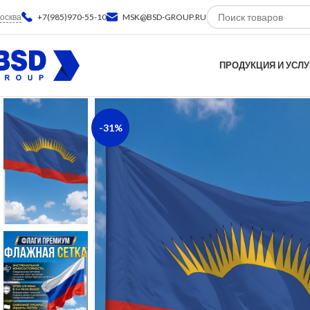
осква
+7(985)970-55-10
MSK@BSD-GROUP.RU
ПРОДУКЦИЯ И УСЛУ
-31%