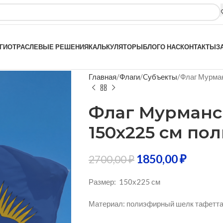
ГИ
ОТРАСЛЕВЫЕ РЕШЕНИЯ
КАЛЬКУЛЯТОРЫ
БЛОГ
О НАС
КОНТАКТЫ
З
Главная
Флаги
Cубъекты
Флаг Мурма
Флаг Мурманс
150х225 см п
1850,00
₽
2700,00
₽
Размер: 150х225 см
Материал: полиэфирный шелк тафетта