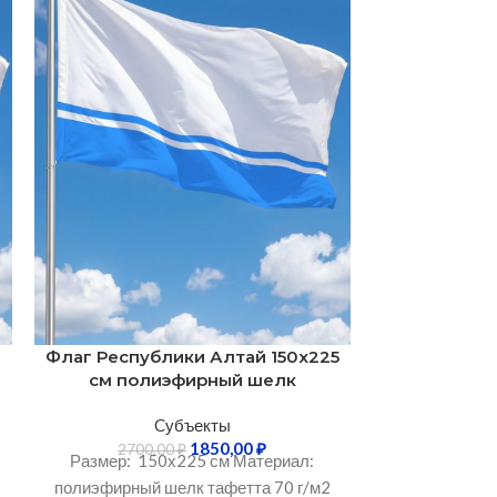
0
Флаг Республики Алтай 150х225
Флаг Рес
см полиэфирный шелк
100х150 
Cубъекты
1850,00
₽
2700,00
₽
1750
Размер: 150х225 см Материал:
Размер: 10
полиэфирный шелк тафетта 70 г/м2
флажна