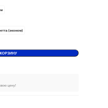
см
етта (эконом)
 КОРЗИНУ
свою цену!