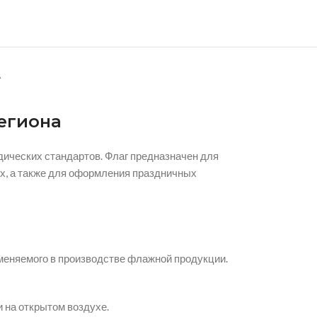
А
егиона
ических стандартов. Флаг предназначен для
х, а также для оформления праздничных
именяемого в производстве флажной продукции.
 на открытом воздухе.