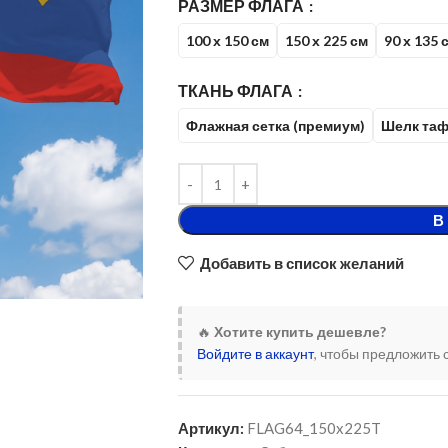
РАЗМЕР ФЛАГА
100 х 150 см
150 х 225 см
90 х 135 
ТКАНЬ ФЛАГА
Флажная сетка (премиум)
Шелк таф
В
Добавить в список желаний
🔥
Хотите купить дешевле?
Войдите в аккаунт
, чтобы предложить 
Артикул:
FLAG64_150x225T