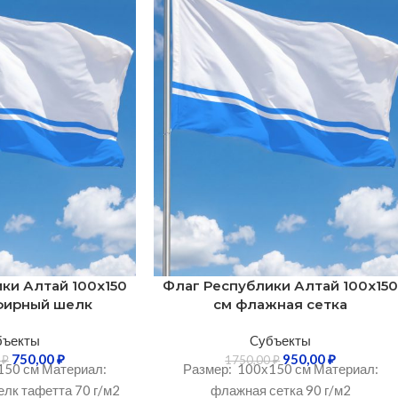
ки Алтай 100х150
Флаг Республики Алтай 100х15
фирный шелк
см флажная сетка
бъекты
Cубъекты
750,00
₽
950,00
₽
0
₽
1750,00
₽
150 см Материал:
Размер: 100х150 см Материал:
лк тафетта 70 г/м2
флажная сетка 90 г/м2