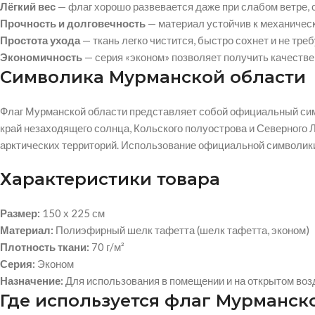
Лёгкий вес
— флаг хорошо развевается даже при слабом ветре,
Прочность и долговечность
— материал устойчив к механическ
Простота ухода
— ткань легко чистится, быстро сохнет и не тр
Экономичность
— серия «эконом» позволяет получить качестве
Символика Мурманской области
Флаг Мурманской области представляет собой официальный симв
край незаходящего солнца, Кольского полуострова и Северного 
арктических территорий. Использование официальной символики 
Характеристики товара
Размер:
150 х 225 см
Материал:
Полиэфирный шелк тафетта (шелк тафетта, эконом)
Плотность ткани:
70 г/м²
Серия:
Эконом
Назначение:
Для использования в помещении и на открытом воз
Где используется флаг Мурманск