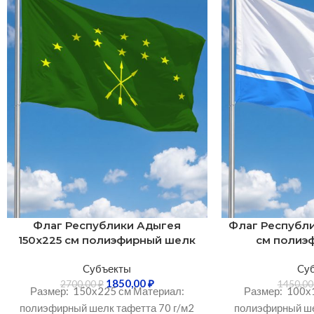
Флаг Республики Адыгея
Флаг Республи
150х225 см полиэфирный шелк
см полиэ
Cубъекты
Cу
1850,00
₽
2700,00
₽
1450,0
Размер: 150х225 см Материал:
Размер: 100х
полиэфирный шелк тафетта 70 г/м2
полиэфирный ше