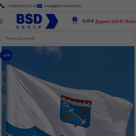
+7(985)970-55-10
MSK@BSD-GROUP.RU
0
Дарим 300 ₽! Вой
0,00
₽
-35%