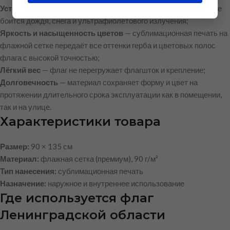
Устойчивость к атмосферным воздействиям
— материал не
боится дождя, снега и ультрафиолетового излучения;
Яркость и насыщенность цветов
— сублимационная печать на
флажной сетке передаёт все оттенки герба и цветовых полос
флага с высокой точностью;
Лёгкий вес
— флаг не перегружает флагшток и крепление;
Долговечность
— материал сохраняет форму и цвет на
протяжении длительного срока эксплуатации как в помещении,
так и на улице.
Характеристики товара
Размер:
90 × 135 см
Материал:
флажная сетка (премиум), 90 г/м²
Тип нанесения:
сублимационная печать
Назначение:
наружное и внутреннее использование
Где используется флаг
Ленинградской области