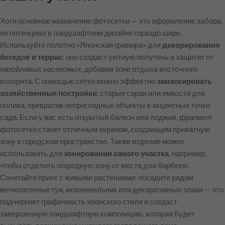
Хотя основное назначение фотосетки — это оформление забора,
ее потенциал в ландшафтном дизайне гораздо шире.
Используйте полотно «Японская гравюра» для
декорирования
беседок и террас
: оно создаст уютную полутень и защитит от
назойливых насекомых, добавив зоне отдыха восточного
колорита. С помощью сетки можно эффектно
замаскировать
хозяйственные постройки
, старые сараи или емкости для
полива, превратив неприглядные объекты в акцентные точки
сада. Если у вас есть открытый балкон или лоджия, фрагмент
фотосетки станет отличным экраном, создающим приватную
зону в городском пространстве. Также изделие можно
использовать для
зонирования самого участка
, например,
чтобы отделить огородную зону от места для барбекю.
Сочетайте принт с живыми растениями: посадите рядом
вечнозеленые туи, можжевельник или декоративные злаки — это
подчеркнет графичность японского стиля и создаст
завершенную ландшафтную композицию, которая будет