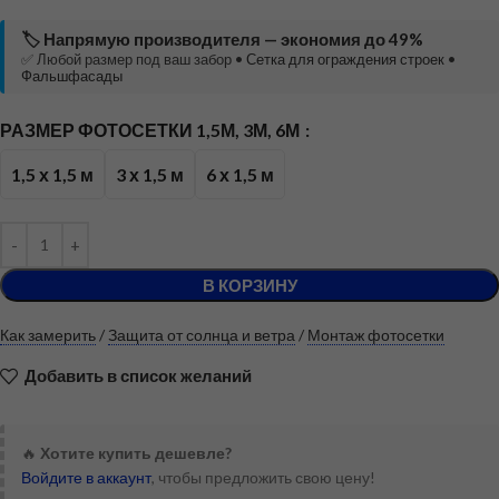
🏷️ Напрямую производителя — экономия до 49%
✅ Любой размер под ваш забор •
Сетка для ограждения строек
•
Фальшфасады
РАЗМЕР ФОТОСЕТКИ 1,5М, 3М, 6М
1,5 х 1,5 м
3 х 1,5 м
6 х 1,5 м
В КОРЗИНУ
Как замерить
/
Защита от солнца и ветра
/
Монтаж фотосетки
Добавить в список желаний
🔥
Хотите купить дешевле?
Войдите в аккаунт
, чтобы предложить свою цену!