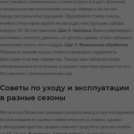
пластиковые строительные стяжки (хомуты) в цвет фона или
специальные металлические кольца-люверсы (если они
предусмотрены конструкцией). Продевайте стяжку сквозь
ячейки сетки и фиксируйте на несущих конструкциях забора
каждые 20-30 сантиметров.
Шаг 4: Натяжка.
Важно равномерно
натягивать полотно, двигаясь от центра к краям, чтобы избежать
появления «волн» или складок.
Шаг 5: Финальная обработка.
Обрежьте лишние концы стяжек и проверьте надежность
фиксации по всему периметру. Теперь ваш забор выглядит
обновленным и эстетичным, а процесс монтажа прошел чисто и
без лишнего строительного мусора.
Советы по уходу и эксплуатации
в разные сезоны
Фотосетка «Японская гравюра» разработана для круглогодичного
использования в суровых климатических условиях, однако
соблюдение простых правил поможет продлить срок ее службы
до 10-15 лет.
В весенне-летний период
основной уход