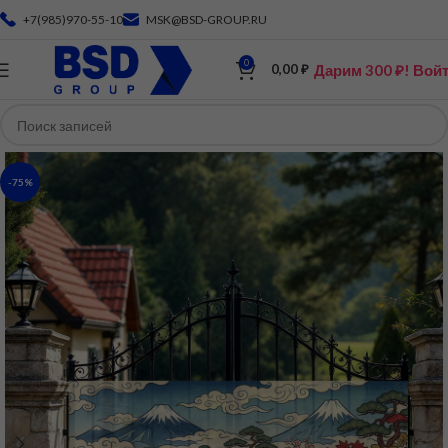
+7(985)970-55-10
MSK@BSD-GROUP.RU
0
Дарим 300 ₽! Вой
0,00
₽
-75%