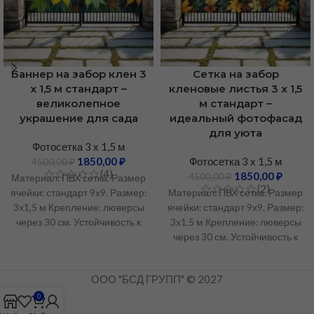
Баннер на забор клен 3
Сетка на забор
х 1,5 м стандарт –
кленовые листья 3 х 1,5
великолепное
м стандарт –
украшение для сада
идеальный фотофасад
для уюта
Фотосетка 3 х 1,5 м
1850,00
₽
Фотосетка 3 х 1,5 м
4500,00
₽
(4)
1850,00
₽
4500,00
₽
Материал: ПВХ сетка. Размер
(2)
ячейки: стандарт 9х9. Размер:
Материал: ПВХ сетка. Размер
3х1,5 м Крепление: люверсы
ячейки: стандарт 9х9. Размер:
через 30 см. Устойчивость к
3х1,5 м Крепление: люверсы
УФ-излучению: Не менее 3
через 30 см. Устойчивость к
лет. Рабочий температурный
УФ-излучению: Не менее 3
диапазон: От -50°C до +60°C.
лет. Рабочий температурный
ООО "БСД ГРУПП" © 2027
диапазон: От -50°C до +60°C.
🏷️ Напрямую
0
производителя —
🏷️ Напрямую
экономия до 49%
производителя —