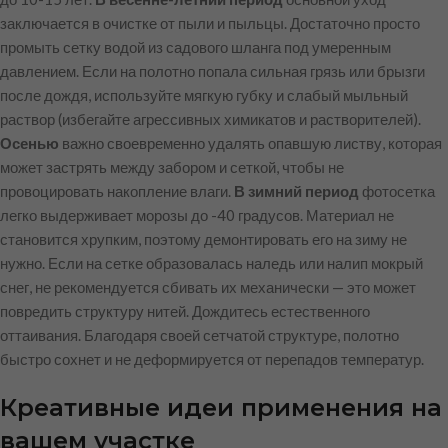
заключается в очистке от пыли и пыльцы. Достаточно просто
промыть сетку водой из садового шланга под умеренным
давлением. Если на полотно попала сильная грязь или брызги
после дождя, используйте мягкую губку и слабый мыльный
раствор (избегайте агрессивных химикатов и растворителей).
Осенью
важно своевременно удалять опавшую листву, которая
может застрять между забором и сеткой, чтобы не
провоцировать накопление влаги.
В зимний период
фотосетка
легко выдерживает морозы до -40 градусов. Материал не
становится хрупким, поэтому демонтировать его на зиму не
нужно. Если на сетке образовалась наледь или налип мокрый
снег, не рекомендуется сбивать их механически — это может
повредить структуру нитей. Дождитесь естественного
оттаивания. Благодаря своей сетчатой структуре, полотно
быстро сохнет и не деформируется от перепадов температур.
Креативные идеи применения на
вашем участке