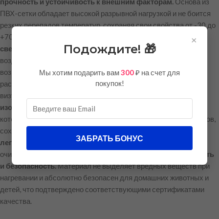
прочность и устойчивость к внешним факторам.
Основа из
ПВХ-сетки обладает высокой разрывной нагрузкой и не боится
резких перепадов температур, сохраняя свои свойства от -30 до
+70 градусов Цельсия.
Во-вторых, уникальная
×
Подождите! 🎁
светопропускная способность.
Структура сетки позволяет
воздуху свободно циркулировать, что предотвращает
возникновение «эффекта паруса» и не затеняет растения,
Мы хотим подарить вам
300
₽ на счет для
покупок!
растущие вблизи забора, при этом обеспечивая 70-80%
визуальной непрозрачности.
В-третьих, стойкость
изображения.
Мы используем инновационные УФ-чернила,
которые не выгорают на ярком солнце в течение многих сезонов,
сохраняя сочность и глубину темных оттенков.
В-четвертых,
ЗАБРАТЬ БОНУС
легкость в уходе.
Сетка не впитывает грязь и пыль, легко
очищается обычной водой из шланга.
В-пятых, экологичность
и безопасность.
Материал не выделяет вредных веществ при
нагревании и абсолютно безопасен для домашних животных и
детей, что подтверждено соответствующими сертификатами
качества.