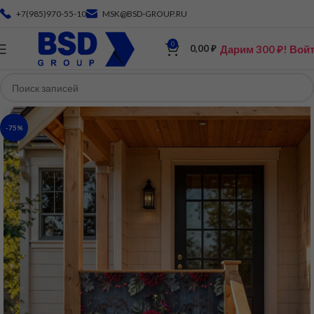
+7(985)970-55-10
MSK@BSD-GROUP.RU
0
Дарим 300 ₽! Вой
0,00
₽
-75%