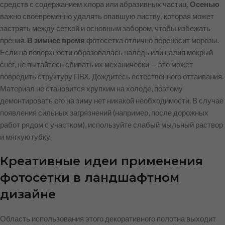
средств с содержанием хлора или абразивных частиц.
Осенью
важно своевременно удалять опавшую листву, которая может
застрять между сеткой и основным забором, чтобы избежать
прения.
В зимнее время
фотосетка отлично переносит морозы.
Если на поверхности образовалась наледь или налип мокрый
снег, не пытайтесь сбивать их механически — это может
повредить структуру ПВХ. Дождитесь естественного оттаивания.
Материал не становится хрупким на холоде, поэтому
демонтировать его на зиму нет никакой необходимости. В случае
появления сильных загрязнений (например, после дорожных
работ рядом с участком), используйте слабый мыльный раствор
и мягкую губку.
Креативные идеи применения
фотосетки в ландшафтном
дизайне
Область использования этого декоративного полотна выходит