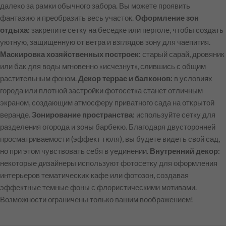
далеко за рамки обычного забора. Вы можете проявить
фантазию и преобразить весь участок.
Оформление зон
отдыха:
закрепите сетку на беседке или перголе, чтобы создать
уютную, защищенную от ветра и взглядов зону для чаепития.
Маскировка хозяйственных построек:
старый сарай, дровяник
или бак для воды мгновенно «исчезнут», слившись с общим
растительным фоном.
Декор террас и балконов:
в условиях
города или плотной застройки фотосетка станет отличным
экраном, создающим атмосферу приватного сада на открытой
веранде.
Зонирование пространства:
используйте сетку для
разделения огорода и зоны барбекю. Благодаря двусторонней
просматриваемости (эффект тюля), вы будете видеть свой сад,
но при этом чувствовать себя в уединении.
Внутренний декор:
некоторые дизайнеры используют фотосетку для оформления
интерьеров тематических кафе или фотозон, создавая
эффектные темные фоны с флористическими мотивами.
Возможности ограничены только вашим воображением!