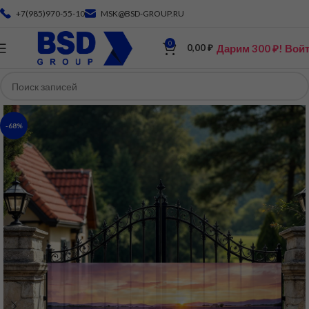
+7(985)970-55-10
MSK@BSD-GROUP.RU
0
Дарим 300 ₽! Вой
0,00
₽
-68%