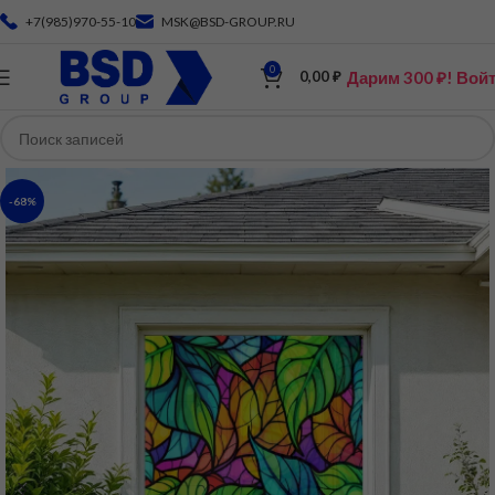
+7(985)970-55-10
MSK@BSD-GROUP.RU
0
Дарим 300 ₽! Вой
0,00
₽
-68%