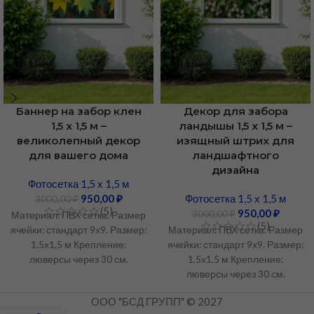
Баннер на забор клен
Декор для забора
1,5 х 1,5 м –
ландышы 1,5 х 1,5 м –
великолепный декор
изящный штрих для
для вашего дома
ландшафтного
дизайна
Фотосетка 1,5 х 1,5 м
950,00
₽
Фотосетка 1,5 х 1,5 м
3000,00
₽
(5)
950,00
₽
3000,00
₽
Материал: ПВХ сетка. Размер
(5)
ячейки: стандарт 9х9. Размер:
Материал: ПВХ сетка. Размер
1,5х1,5 м Крепление:
ячейки: стандарт 9х9. Размер:
люверсы через 30 см.
1,5х1,5 м Крепление:
Устойчивость к УФ-
люверсы через 30 см.
излучению: Не менее 3 лет.
Устойчивость к УФ-
ООО "БСД ГРУПП" © 2027
Рабочий температурный
излучению: Не менее 3 лет.