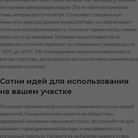
внутренним армирующим кордом. Это не обычная баннерная
ткань, которая рвется от ветра. Сетка имеет специальную
ячеистую структуру (размер ячейки 9х9 мм), что обеспечивает
отличную ветропроницаемость. Она гасит порывы ветра, снижая
парусность до минимума. Материал не растягивается, не
провисает и отлично переносит экстремальные температуры от
-50°C до +60°C. УФ-отверждаемые чернила полимеризуются
внутри структуры, делая рисунок абсолютно невосприимчивым к
выгоранию на солнце.
Сотни идей для использования
на вашем участке
Потенциал применения фотосетки ограничивается лишь вашей
фантазией. Она великолепно ложится на любые типы
ограждений, мгновенно повышая их статус. Используйте ее для
обшивки старой деревянной беседки, и она превратится в
роскошный павильон. Натяните ее на балконе нижнего этажа,