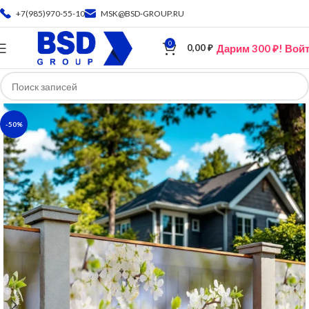
+7(985)970-55-10
MSK@BSD-GROUP.RU
0
Дарим 300 ₽! Вой
0,00
₽
-50%