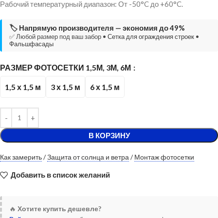
Рабочий температурный диапазон: От -50°C до +60°C.
🏷️ Напрямую производителя — экономия до 49%
✅ Любой размер под ваш забор •
Сетка для ограждения строек
•
Фальшфасады
РАЗМЕР ФОТОСЕТКИ 1,5М, 3М, 6М
1,5 х 1,5 м
3 х 1,5 м
6 х 1,5 м
В КОРЗИНУ
Как замерить
/
Защита от солнца и ветра
/
Монтаж фотосетки
Добавить в список желаний
🔥
Хотите купить дешевле?