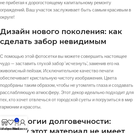
не прибегая к дорогостоящему капитальному ремонту
ограждений. Ваш участок заслуживает быть самым красивым в
округе!
Дизайн нового поколения: как
сделать забор невидимым
С помощью этой фотосетки вы можете совершить настоящее
чудо — заставить глухой забор ‘исчезнуть’, заменив его на
живописный пейзаж. Исключительное качество печати
обеспечивает кристальную чистоту изображения. Цвета
подобраны таким образом, чтобы не утомлять глаза и создавать
расслабляющую атмосферу. Этот декор идеально подходит для
тех, кто хочет отвлечься от городской суеты и погрузиться в мир
гармонии и красоты.
Технологии долговечности:
0
агазин
Избранное
Заказ
Мой аккаунт
почему этот материал не имеет