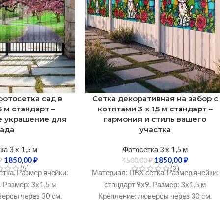
фотосетка сад в
Сетка декоративная на забор с
,5 м стандарт –
котятами 3 х 1,5 м стандарт –
е украшение для
гармония и стиль вашего
сада
участка
а 3 х 1,5 м
Фотосетка 3 х 1,5 м
1850,00
₽
1850,00
₽
₽
4500,00
₽
(5)
(2)
тка. Размер ячейки:
Материал: ПВХ сетка. Размер ячейки:
 Размер: 3х1,5 м
стандарт 9х9. Размер: 3х1,5 м
ерсы через 30 см.
Крепление: люверсы через 30 см.
 УФ-излучению: Не
Устойчивость к УФ-излучению: Не
бочий температурный
менее 3 лет. Рабочий температурный