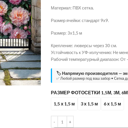
Материал: ПВХ сетка.
Размер ячейки: стандарт 9х9.
Размер: 3х1,5 м
Крепление: люверсы через 30 см.
Устойчивость к УФ-излучению: Не мене
Рабочий температурный диапазон: От 
🏷️ Напрямую производителя — э
✅ Любой размер под ваш забор •
Сетка д
РАЗМЕР ФОТОСЕТКИ 1,5М, 3М, 6
1,5 х 1,5 м
3 х 1,5 м
6 х 1,5 м