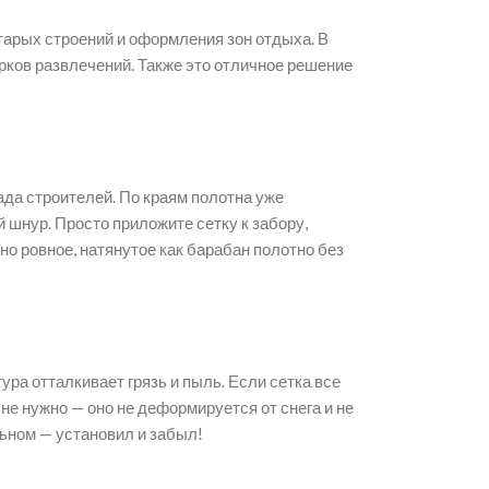
тарых строений и оформления зон отдыха. В
рков развлечений. Также это отличное решение
да строителей. По краям полотна уже
 шнур. Просто приложите сетку к забору,
но ровное, натянутое как барабан полотно без
ура отталкивает грязь и пыль. Если сетка все
не нужно — оно не деформируется от снега и не
льном — установил и забыл!