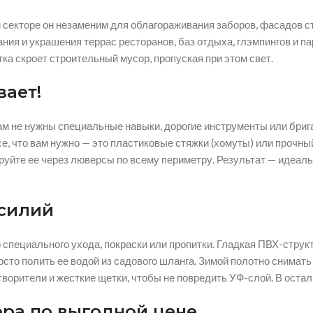
 секторе он незаменим для облагораживания заборов, фасадов с
ия и украшения террас ресторанов, баз отдыха, глэмпингов и па
ка скроет строительный мусор, пропуская при этом свет.
вает!
м не нужны специальные навыки, дорогие инструменты или брига
, что вам нужно — это пластиковые стяжки (хомуты) или прочный
ируйте ее через люверсы по всему периметру. Результат — идеаль
усилий
 специального ухода, покраски или пропитки. Гладкая ПВХ-структ
сто полить ее водой из садового шланга. Зимой полотно снимать 
творители и жесткие щетки, чтобы не повредить УФ-слой. В оста
ра по выгодной цене