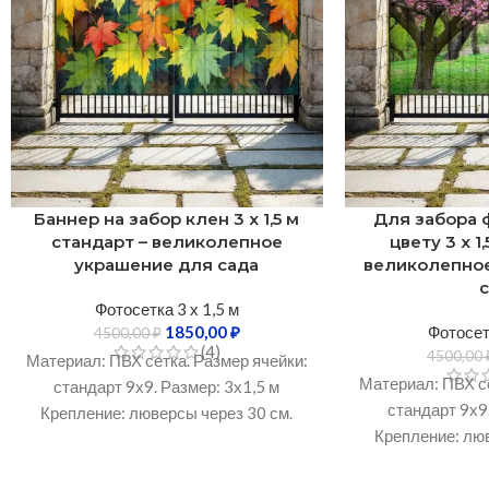
Баннер на забор клен 3 х 1,5 м
Для забора 
стандарт – великолепное
цвету 3 х 1
украшение для сада
великолепно
Фотосетка 3 х 1,5 м
1850,00
₽
Фотосетк
4500,00
₽
(4)
4500,00
Материал: ПВХ сетка. Размер ячейки:
Материал: ПВХ се
стандарт 9х9. Размер: 3х1,5 м
стандарт 9х9.
Крепление: люверсы через 30 см.
Крепление: люв
Устойчивость к УФ-излучению: Не
Устойчивость к
менее 3 лет. Рабочий температурный
менее 3 лет. Ра