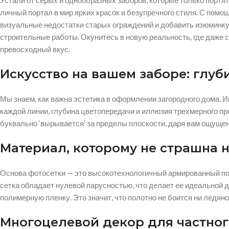
Устали от серых и однообразных заборов, которые только портят
личный портал в мир ярких красок и безупречного стиля. С пом
визуальные недостатки старых ограждений и добавить изюминку в
строительные работы. Окунитесь в новую реальность, где даж
превосходный вкус.
Искусство на вашем заборе: глуб
Мы знаем, как важна эстетика в оформлении загородного дома.
каждой линии, глубина цветопередачи и иллюзия трехмерного п
буквально ‘вырывается’ за пределы плоскости, даря вам ощущен
Материал, которому не страшна 
Основа фотосетки — это высокотехнологичный армированный пол
сетка обладает нулевой парусностью, что делает ее идеальной 
полимерную пленку. Это значит, что полотно не боится ни ледяно
Многоцелевой декор для частног