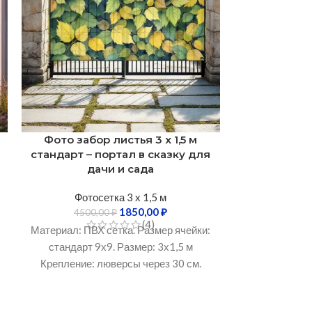
Фото забор листья 3 х 1,5 м
Фотосетка
стандарт – портал в сказку для
Цветени
дачи и сада
стандар
полотно 
Фотосетка 3 х 1,5 м
1850,00
₽
4500,00
₽
(4)
Фотос
Материал: ПВХ сетка. Размер ячейки:
4500
стандарт 9х9. Размер: 3х1,5 м
Материал: ПВХ
Крепление: люверсы через 30 см.
стандарт 9
Устойчивость к УФ-излучению: Не
Крепление: 
менее 3 лет. Рабочий температурный
Устойчивост