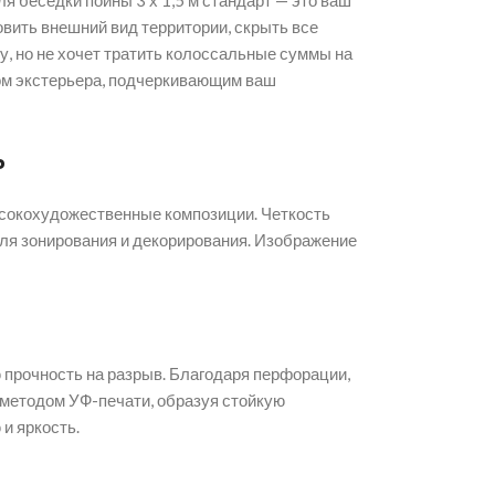
я беседки поины 3 х 1,5 м стандарт — это ваш
овить внешний вид территории, скрыть все
у, но не хочет тратить колоссальные суммы на
ом экстерьера, подчеркивающим ваш
ь
ысокохудожественные композиции. Четкость
ля зонирования и декорирования. Изображение
 прочность на разрыв. Благодаря перфорации,
я методом УФ-печати, образуя стойкую
и яркость.