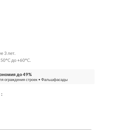
е 3 лет.
-50°C до +60°C.
кономия до 49%
ля ограждения строек
•
Фальшфасады
М