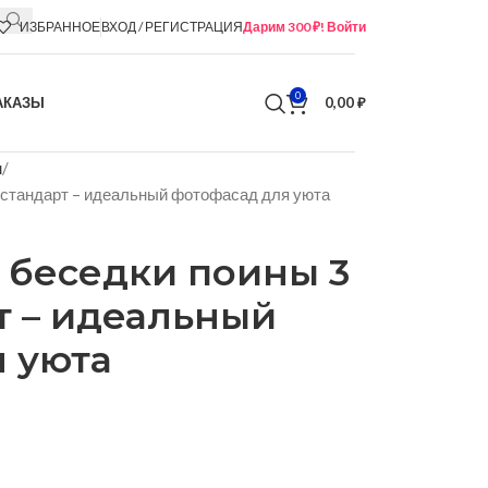
ИЗБРАННОЕ
ВХОД / РЕГИСТРАЦИЯ
Дарим 300 ₽! Войти
0
АКАЗЫ
0,00
₽
м
м стандарт – идеальный фотофасад для уюта
 беседки поины 3
рт – идеальный
 уюта