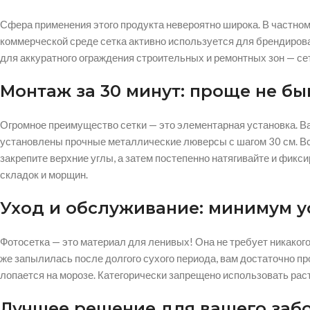
Сфера применения этого продукта невероятно широка. В частном
коммерческой среде сетка активно используется для брендирован
для аккуратного ограждения строительных и ремонтных зон — сет
Монтаж за 30 минут: проще не бы
Огромное преимущество сетки — это элементарная установка. Ва
установлены прочные металлические люверсы с шагом 30 см. Все
закрепите верхние углы, а затем постепенно натягивайте и фикс
складок и морщин.
Уход и обслуживание: минимум 
Фотосетка — это материал для ленивых! Она не требует никакого
же запылилась после долгого сухого периода, вам достаточно про
лопается на морозе. Категорически запрещено использовать рас
Лучшее решение для вашего забо