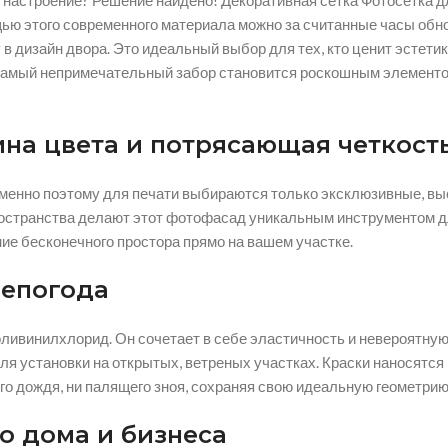
 настроение? Решение найдено! Декоративная сетка Фотосетка дл
ощью этого современного материала можно за считанные часы обн
 дизайн двора. Это идеальный выбор для тех, кто ценит эстетик
е самый непримечательный забор становится роскошным элемент
ина цвета и потрясающая четкост
 Именно поэтому для печати выбираются только эксклюзивные, в
ространства делают этот фотофасад уникальным инструментом д
ие бесконечного простора прямо на вашем участке.
непогода
ивинилхлорид. Он сочетает в себе эластичность и невероятную
для установки на открытых, ветреных участках. Краски наносятс
го дождя, ни палящего зноя, сохраняя свою идеальную геометрию 
о дома и бизнеса