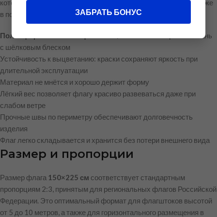
которому флаг выглядит торжественно и представительно даже
ЗАБРАТЬ БОНУС
в помещении без ветра.
Полиэфирный шелк тафетта 70 г/м²
— лёгкая и прочная ткань
с шёлковым блеском
Устойчивость к выцветанию: краски сохраняют яркость при
длительной эксплуатации
Материал не мнётся и хорошо держит форму
Лёгкий вес позволяет флагу красиво развеваться даже при
слабом ветре
Прочные швы по периметру обеспечивают долговечность
изделия
Флаг легко складывается и хранится без потери внешнего вида
Размер и пропорции
Размер флага
150×225 см
соответствует стандартным
пропорциям 2:3, принятым для региональных флагов Российской
Федерации. Это оптимальный формат для флагштоков высотой
от 5 до 10 метров, а также для горизонтального размещения в