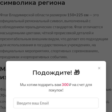
символика региона
Флаг Владимирской области размером
150×225 см
— это
официальный региональный символ, выполненный с
соблюдением геральдических стандартов. Флаг отличается
насыщенными цветами, чёткой прорисовкой деталей и
презентабельным внешним видом, что делает его подходящим
для использования в государственных учреждениях, на
официальных мероприятиях, спортивных соревнованиях,
праздниках и корпоративных событиях.
×
Материал и качество
Подождите! 🎁
изготовления
Мы хотим подарить вам
300
₽ на счет для
Флаг изготовлен из
полиэфирного шелка тафетта плотностью
покупок!
70 г/м²
— современного синтетического материала, который
сочетает в себе лёгкость, прочность и эстетичный внешний вид.
Ткань обладает характерным шёлковым блеском, благодаря