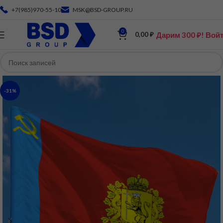
+7(985)970-55-10
MSK@BSD-GROUP.RU
0
Дарим 300 ₽! Вой
0,00
₽
-31%