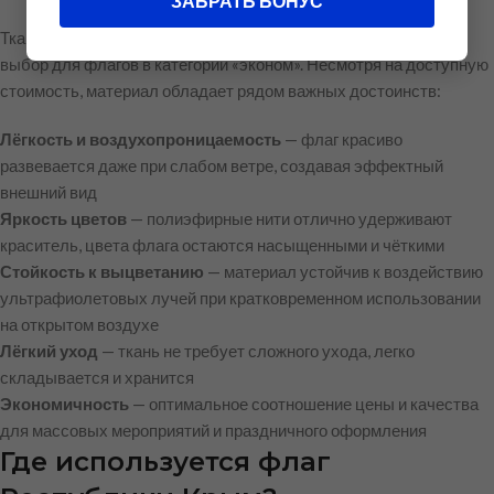
ЗАБРАТЬ БОНУС
Ткань тафетта из полиэфирного волокна — это оптимальный
выбор для флагов в категории «эконом». Несмотря на доступную
стоимость, материал обладает рядом важных достоинств:
Лёгкость и воздухопроницаемость
— флаг красиво
развевается даже при слабом ветре, создавая эффектный
внешний вид
Яркость цветов
— полиэфирные нити отлично удерживают
краситель, цвета флага остаются насыщенными и чёткими
Стойкость к выцветанию
— материал устойчив к воздействию
ультрафиолетовых лучей при кратковременном использовании
на открытом воздухе
Лёгкий уход
— ткань не требует сложного ухода, легко
складывается и хранится
Экономичность
— оптимальное соотношение цены и качества
для массовых мероприятий и праздничного оформления
Где используется флаг