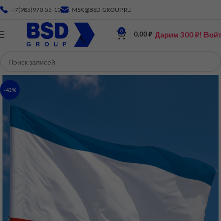
+7(985)970-55-10
MSK@BSD-GROUP.RU
0
Дарим 300 ₽! Вой
0,00
₽
-43%