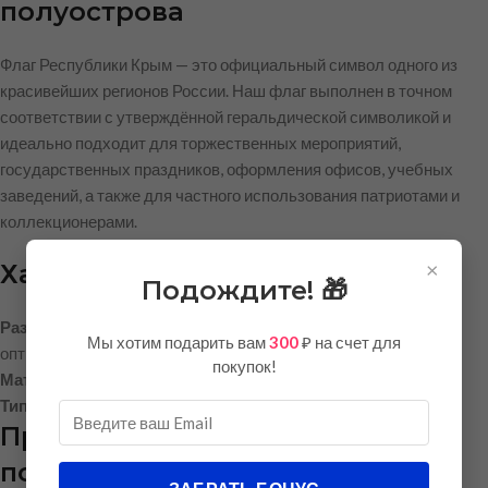
полуострова
Флаг Республики Крым — это официальный символ одного из
красивейших регионов России. Наш флаг выполнен в точном
соответствии с утверждённой геральдической символикой и
идеально подходит для торжественных мероприятий,
государственных праздников, оформления офисов, учебных
заведений, а также для частного использования патриотами и
коллекционерами.
×
Характеристики флага
Подождите! 🎁
Размер:
90 × 135 см — стандартный флажный формат,
Мы хотим подарить вам
300
₽ на счет для
оптимальный для флагштоков и интерьерного использования
покупок!
Материал:
полиэфирный шелк тафетта, плотность 70 г/м²
Тип ткани:
шелк тафетта (эконом-серия)
Преимущества материала —
полиэфирный шелк тафетта