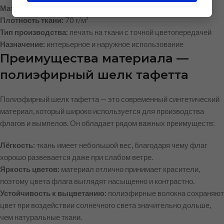
Материал:
полиэфирный шелк тафетта (эконом)
Плотность ткани:
70 г/м²
Тип производства:
печать на ткани с точной цветопередачей
Назначение:
интерьерное и наружное использование
Преимущества материала —
полиэфирный шелк тафетта
Полиэфирный шелк тафетта — это современный синтетический
материал, который широко используется для производства
флагов и вымпелов. Он обладает рядом важных преимуществ:
Лёгкость:
ткань имеет небольшой вес, благодаря чему флаг
хорошо развевается даже при слабом ветре.
Яркость цветов:
материал отлично принимает красители,
поэтому цвета флага выглядят насыщенно и контрастно.
Устойчивость к выцветанию:
полиэфирные волокна сохраняют
цвет при воздействии солнечного света значительно дольше,
чем натуральные ткани.