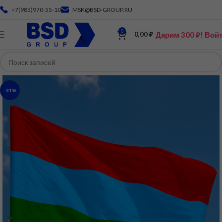
+7(985)970-55-10
MSK@BSD-GROUP.RU
0
Дарим 300 ₽! Вой
0,00
₽
-31%