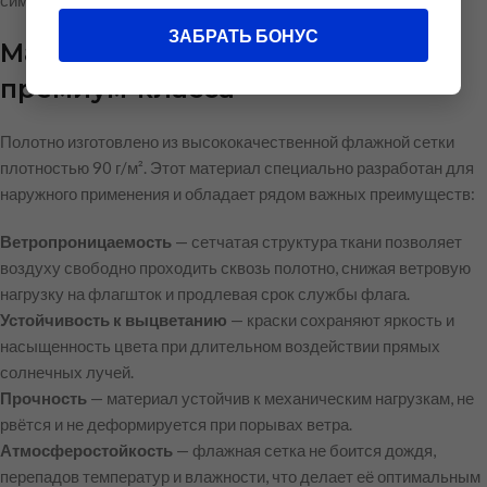
символикой даже на значительном расстоянии.
ЗАБРАТЬ БОНУС
Материал: флажная сетка
премиум-класса
Полотно изготовлено из высококачественной флажной сетки
плотностью 90 г/м². Этот материал специально разработан для
наружного применения и обладает рядом важных преимуществ:
Ветропроницаемость
— сетчатая структура ткани позволяет
воздуху свободно проходить сквозь полотно, снижая ветровую
нагрузку на флагшток и продлевая срок службы флага.
Устойчивость к выцветанию
— краски сохраняют яркость и
насыщенность цвета при длительном воздействии прямых
солнечных лучей.
Прочность
— материал устойчив к механическим нагрузкам, не
рвётся и не деформируется при порывах ветра.
Атмосферостойкость
— флажная сетка не боится дождя,
перепадов температур и влажности, что делает её оптимальным