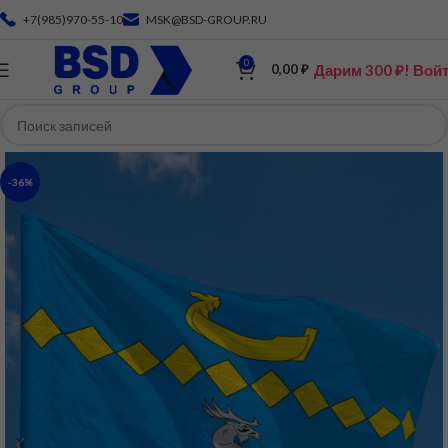
+7(985)970-55-10
MSK@BSD-GROUP.RU
0
Дарим 300 ₽! Вой
0,00
₽
-36%