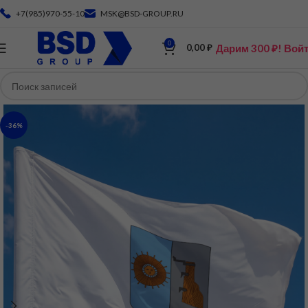
+7(985)970-55-10
MSK@BSD-GROUP.RU
0
Дарим 300 ₽! Вой
0,00
₽
-36%