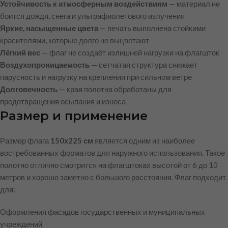
Устойчивость к атмосферным воздействиям
— материал не
боится дождя, снега и ультрафиолетового излучения
Яркие, насыщенные цвета
— печать выполнена стойкими
красителями, которые долго не выцветают
Лёгкий вес
— флаг не создаёт излишней нагрузки на флагшток
Воздухопроницаемость
— сетчатая структура снижает
парусность и нагрузку на крепления при сильном ветре
Долговечность
— края полотна обработаны для
предотвращения осыпания и износа
Размер и применение
Размер флага
150х225 см
является одним из наиболее
востребованных форматов для наружного использования. Такое
полотно отлично смотрится на флагштоках высотой от 6 до 10
метров и хорошо заметно с большого расстояния. Флаг подходит
для:
Оформления фасадов государственных и муниципальных
учреждений