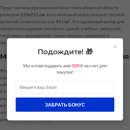
Представляем официальный флаг Новосибирской области
размером
150х225 см
, изготовленный из высококачественной
флажной сетки плотностью
90 г/м²
. Это идеальный выбор для
оформления административных зданий, учебных заведений,
спортивных мероприятий, торжественных церемоний и
патриотических акций.
×
Подождите! 🎁
Материал и качество исполнения
Мы хотим подарить вам
300
₽ на счет для
Флаг выполнен из
премиальной флажной сетки
—
покупок!
современного синтетического материала, который сочетает в
себе лёгкость, прочность и отличную воздухопроницаемость.
Благодаря сетчатой структуре ткани флаг прекрасно
развевается даже при слабом ветре, создавая эффектный
ЗАБРАТЬ БОНУС
визуальный образ. Плотность 90 г/м² обеспечивает
оптимальный баланс между долговечностью полотна и его
динамичностью на ветру.