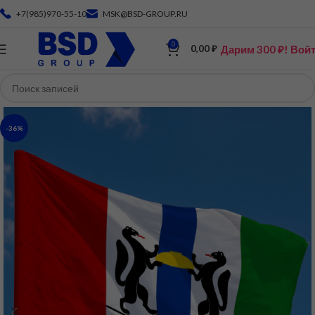
+7(985)970-55-10
MSK@BSD-GROUP.RU
0
Дарим 300 ₽! Вой
0,00
₽
-36%