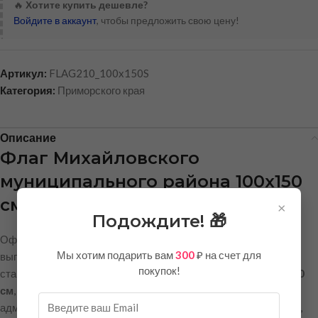
🔥
Хотите купить дешевле?
Войдите в аккаунт
, чтобы предложить свою цену!
Артикул:
FLAG210_100x150S
Категория:
Приморского края
Описание
Флаг Михайловского
муниципального района 100х150
см — флажная сетка премиум
×
Подождите! 🎁
Официальный флаг Михайловского муниципального района
Мы хотим подарить вам
300
₽ на счет для
выполнен в строгом соответствии с геральдическими
покупок!
стандартами. Флаг изготовлен в популярном размере
100х150
см
, который идеально подходит для использования в
административных зданиях, на торжественных мероприятиях,