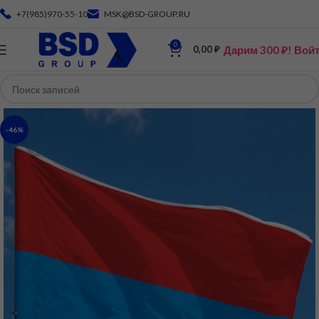
+7(985)970-55-10
MSK@BSD-GROUP.RU
0
Дарим 300 ₽! Вой
0,00
₽
-46%