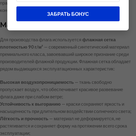
праздничных церемониях, а также для оформления офисов,
конференц-залов и публичных пространств.
ЗАБРАТЬ БОНУС
Материал изготовления
Для производства флага используется
флажная сетка
плотностью 90 г/м²
— современный синтетический материал
премиального класса, завоевавший широкое признание среди
производителей флажной продукции. Флажная сетка обладает
рядом выдающихся эксплуатационных характеристик:
Высокая воздухопроницаемость
— ткань свободно
пропускает воздух, что обеспечивает красивое развевание
флага даже при слабом ветре;
Устойчивость к выгоранию
— краски сохраняют яркость и
насыщенность при длительном воздействии солнечного света;
Лёгкость и прочность
— материал не деформируется, не
растягивается и сохраняет форму на протяжении всего срока
эксплуатации;