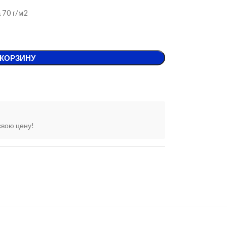
 70 г/м2
 КОРЗИНУ
свою цену!
А