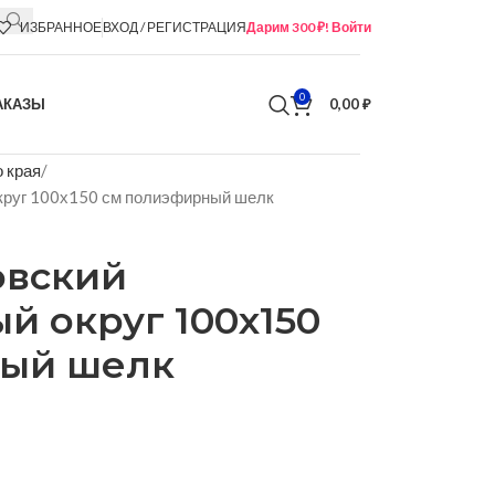
ИЗБРАННОЕ
ВХОД / РЕГИСТРАЦИЯ
Дарим 300 ₽! Войти
0
АКАЗЫ
0,00
₽
 края
круг 100х150 см полиэфирный шелк
овский
 округ 100х150
ный шелк