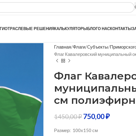
ГИ
ОТРАСЛЕВЫЕ РЕШЕНИЯ
КАЛЬКУЛЯТОРЫ
БЛОГ
О НАС
КОНТАКТЫ
З
Главная
Флаги
Cубъекты
Приморского
Флаг Кавалеровский муниципальный о
Флаг Кавалер
муниципальный
см полиэфир
750,00
₽
1450,00
₽
Размер: 100х150 см