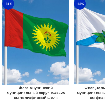
-31%
-46%
Флаг Анучинский
Флаг Дал
муниципальный округ 150х225
муниципальны
см полиэфирный шелк
см фла