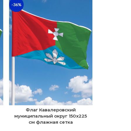
-36%
-48%
Фла
Флаг Кавалеровский
муниципаль
муниципальный округ 150х225
см пол
см флажная сетка