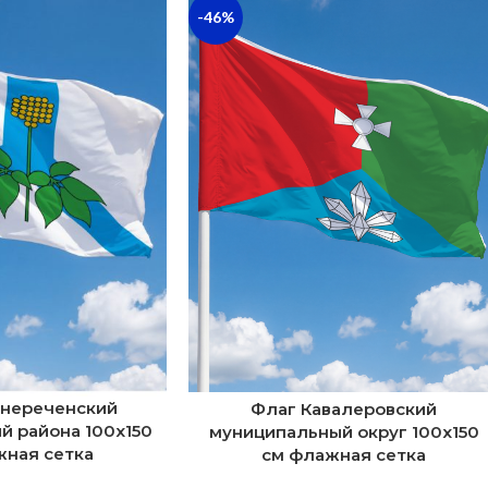
-46%
ьнереченский
Флаг Кавалеровский
й района 100х150
муниципальный округ 100х150
жная сетка
см флажная сетка