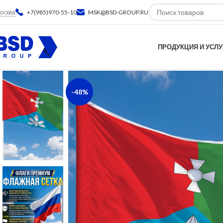
осква
+7(985)970-55-10
MSK@BSD-GROUP.RU
ПРОДУКЦИЯ И УСЛУ
-48%