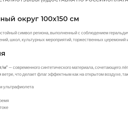
ый округ 100х150 см
стойный символ региона, выполненный с соблюдением геральдич
ий, школ, культурных мероприятий, торжественных церемоний и
ия
г/м²
— современного синтетического материала, сочетающего лёг
ветре, что делает флаг эффектным как на открытом воздухе, так 
ем ультрафиолета
время
токе