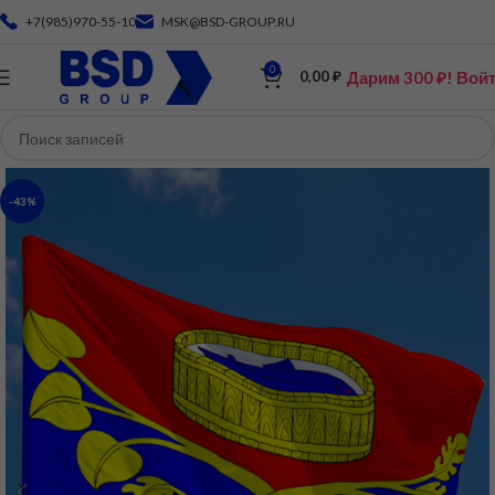
+7(985)970-55-10
MSK@BSD-GROUP.RU
0
Дарим 300 ₽! Вой
0,00
₽
-43%