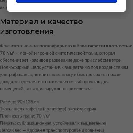
мероприятий, торжественных церемоний и патриотических
акций.
Материал и качество
изготовления
Флаг изготовлен из
полиэфирного шёлка тафетта плотностью
70 г/м²
— лёгкой и прочной синтетической ткани, которая
обеспечивает красивое развевание даже при слабом ветре.
Полиэфирный шёлк устойчив к выцветанию под воздействием
ультрафиолета, не впитывает влагу и быстро сохнет после
дождя, что делает его оптимальным выбором как для
помещений, так и для наружного применения.
Размер: 90×135 см
Ткань: шёлк тафетта (полиэфир), эконом-серия
Плотность ткани: 70 г/м²
Печать: сублимационная, устойчивая к выцветанию
Лёгкий вес — удобен в транспортировке и хранении