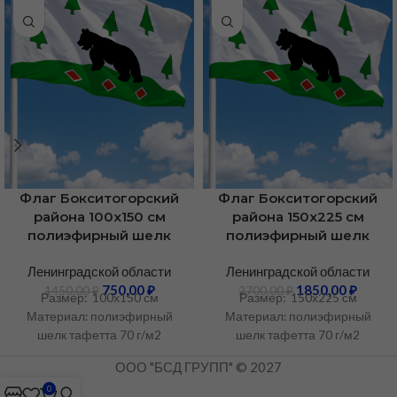
Флаг Бокситогорский
Флаг Бокситогорский
района 100х150 см
района 150х225 см
полиэфирный шелк
полиэфирный шелк
Ленинградской области
Ленинградской области
750,00
₽
1850,00
₽
1450,00
₽
2700,00
₽
Размер: 100х150 см
Размер: 150х225 см
Материал: полиэфирный
Материал: полиэфирный
шелк тафетта 70 г/м2
шелк тафетта 70 г/м2
ООО "БСД ГРУПП" © 2027
0