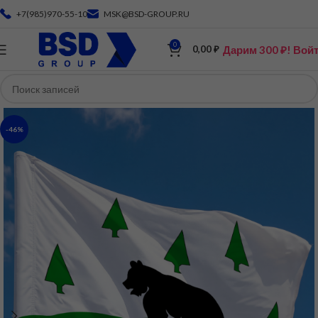
+7(985)970-55-10
MSK@BSD-GROUP.RU
0
Дарим 300 ₽! Вой
0,00
₽
-46%