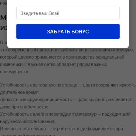
пошива.
Материал и качество
изготовления
ЗАБРАТЬ БОНУС
Полотно изготовлено из флажной сетки плотностью
90 г/м²
—
это современный синтетический материал категории «премиум»,
который широко применяется в производстве официальной
символики. Флажная сетка обладает рядом важных
преимуществ:
Устойчивость к выгоранию на солнце — цвета сохраняют яркость
длительное время
Лёгкость и воздухопроницаемость — флаг красиво развевается
даже при слабом ветре
Устойчивость к влаге и перепадам температур — подходит для
наружного использования
Прочность материала — не рвётся и не деформируется при
длительной эксплуатации