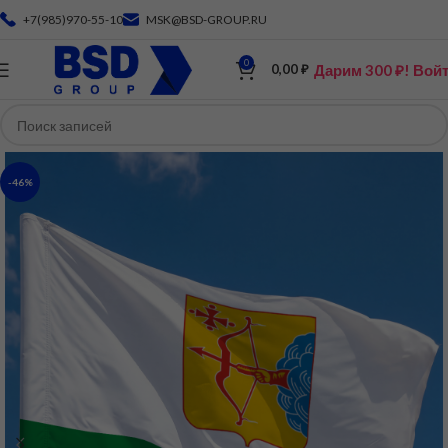
+7(985)970-55-10
MSK@BSD-GROUP.RU
0
Дарим 300 ₽! Вой
0,00
₽
-46%