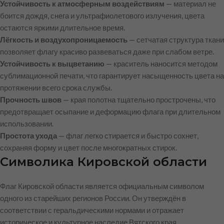
Устойчивость к атмосферным воздействиям
— материал не
боится дождя, снега и ультрафиолетового излучения, цвета
остаются яркими длительное время.
Лёгкость и воздухопроницаемость
— сетчатая структура ткани
позволяет флагу красиво развеваться даже при слабом ветре.
Устойчивость к выцветанию
— краситель наносится методом
сублимационной печати, что гарантирует насыщенность цвета на
протяжении всего срока службы.
Прочность швов
— края полотна тщательно прострочены, что
предотвращает осыпание и деформацию флага при длительном
использовании.
Простота ухода
— флаг легко стирается и быстро сохнет,
сохраняя форму и цвет после многократных стирок.
Символика Кировской области
Флаг Кировской области является официальным символом
одного из старейших регионов России. Он утверждён в
соответствии с геральдическими нормами и отражает
историческое и культурное наследие Вятского края.