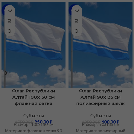
-46%
-43%
Флаг Республики
Флаг Республики
Алтай 100х150 см
Алтай 90х135 см
флажная сетка
полиэфирный шелк
Cубъекты
Cубъекты
950,00
₽
600,00
₽
1750,00
₽
1050,00
₽
Размер: 100х150 см
Размер: 90х135 см
Материал: флажная сетка 90
Материал: полиэфирный