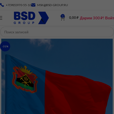
+7(985)970-55-10
MSK@BSD-GROUP.RU
0
Дарим 300 ₽! Вой
0,00
₽
-31%