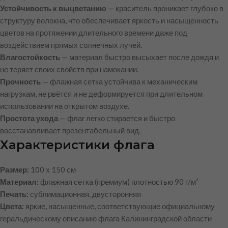
Устойчивость к выцветанию
— краситель проникает глубоко в
структуру волокна, что обеспечивает яркость и насыщенность
цветов на протяжении длительного времени даже под
воздействием прямых солнечных лучей.
Влагостойкость
— материал быстро высыхает после дождя и
не теряет своих свойств при намокании.
Прочность
— флажная сетка устойчива к механическим
нагрузкам, не рвётся и не деформируется при длительном
использовании на открытом воздухе.
Простота ухода
— флаг легко стирается и быстро
восстанавливает презентабельный вид.
Характеристики флага
Размер:
100 х 150 см
Материал:
флажная сетка (премиум) плотностью 90 г/м²
Печать:
сублимационная, двусторонняя
Цвета:
яркие, насыщенные, соответствующие официальному
геральдическому описанию флага Калининградской области