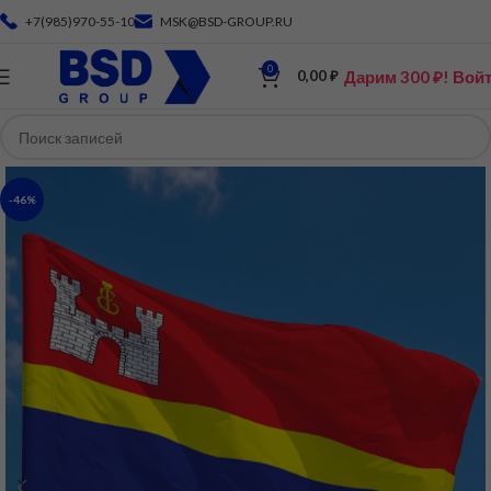
+7(985)970-55-10
MSK@BSD-GROUP.RU
0
Дарим 300 ₽! Вой
0,00
₽
-46%