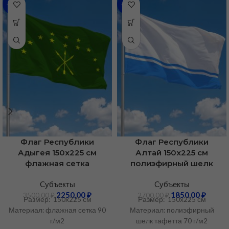
-36%
-31%
Флаг Республики
Флаг Республики
Адыгея 150х225 см
Алтай 150х225 см
флажная сетка
полиэфирный шелк
Cубъекты
Cубъекты
2250,00
₽
1850,00
₽
3500,00
₽
2700,00
₽
Размер: 150х225 см
Размер: 150х225 см
Материал: флажная сетка 90
Материал: полиэфирный
г/м2
шелк тафетта 70 г/м2